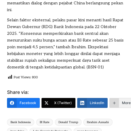
memastikan dialog dengan pejabat China berlangsung pekan
ini.
Selain faktor eksternal, pelaku pasar kini menanti hasil Rapat
Dewan Gubernur (RDG) Bank Indonesia pada 22 Oktober
2025. “Konsensus memperkirakan bank sentral akan
menurunkan suku bunga acuan atau BI-Rate sebesar 25 basis
poin menjadi 4,5 persen,” tambah Ibrahim. Ekspektasi
kebijakan moneter yang lebih longgar dinilai dapat menjaga
stabilitas rupiah sekaligus memperkuat daya tarik aset
domestik di tengah ketidakpastian global. (BSN-01)
Post Views:
800
Share via:
Facebook
X (Twitter)
LinkedIn
More
Tags:
Bank Indonesia
BI Rate
Donald Trump
Ibrahim Assuabi