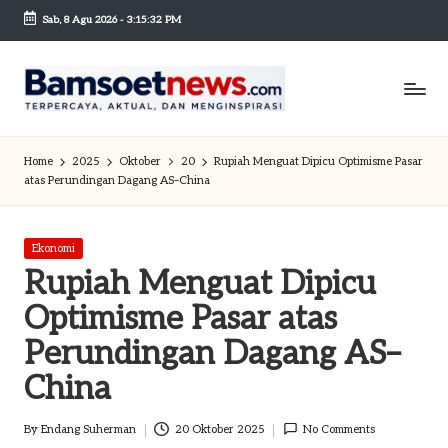
Sab, 8 Agu 2026
-
3:15:33 PM
Skip
to
content
B
Berita
dan
a
Home
2025
Oktober
20
Rupiah Menguat Dipicu Optimisme Pasar
Mobilitas
atas Perundingan Dagang AS–China
m
s
Posted
Ekonomi
o
in
Rupiah Menguat Dipicu
et
Optimisme Pasar atas
n
Perundingan Dagang AS–
e
China
w
By
Endang Suherman
20 Oktober 2025
No Comments
sc
Posted