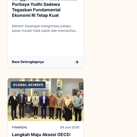
Purbaya Yudhi Sadewa
Tegaskan Fundamental
Ekonomi RI Tetap Kuat
Menteri Keuangan mengimbau pelaku
pasar modal tidak panik dan memastikan
indikator fiskal domestik berada dalam
kondisi aman...
Baca Selengkapnya
GLOBAL ACHIEVE
FINANSIAL
09 Juni 2026
Langkah Maju Aksesi OECD: