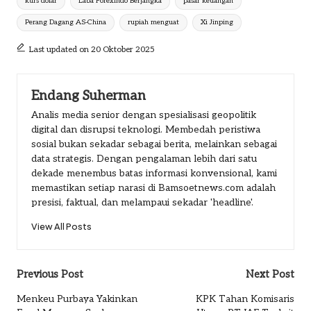
kurs dolar
Laba Forexindo Berjangka
pasar keuangan
Perang Dagang AS-China
rupiah menguat
Xi Jinping
Last updated on 20 Oktober 2025
Endang Suherman
Analis media senior dengan spesialisasi geopolitik
digital dan disrupsi teknologi. Membedah peristiwa
sosial bukan sekadar sebagai berita, melainkan sebagai
data strategis. Dengan pengalaman lebih dari satu
dekade menembus batas informasi konvensional, kami
memastikan setiap narasi di Bamsoetnews.com adalah
presisi, faktual, dan melampaui sekadar 'headline'.
View All Posts
Post
Previous Post
Next Post
navigation
Menkeu Purbaya Yakinkan
KPK Tahan Komisaris