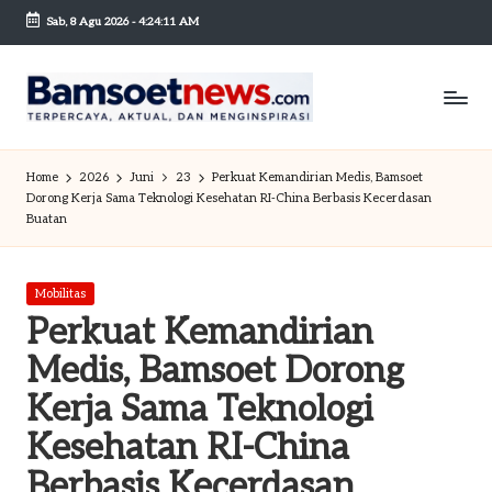
Sab, 8 Agu 2026
-
4:24:12 AM
Skip
to
content
B
Berita
dan
a
Home
2026
Juni
23
Perkuat Kemandirian Medis, Bamsoet
Mobilitas
Dorong Kerja Sama Teknologi Kesehatan RI-China Berbasis Kecerdasan
m
Buatan
s
o
Posted
Mobilitas
in
et
Perkuat Kemandirian
n
Medis, Bamsoet Dorong
e
Kerja Sama Teknologi
w
Kesehatan RI-China
sc
Berbasis Kecerdasan