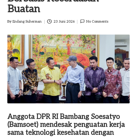
o
Buatan
m
By
Endang Suherman
23 Juni 2026
No Comments
Posted
by
Anggota DPR RI Bambang Soesatyo
(Bamsoet) mendesak penguatan kerja
sama teknologi kesehatan dengan