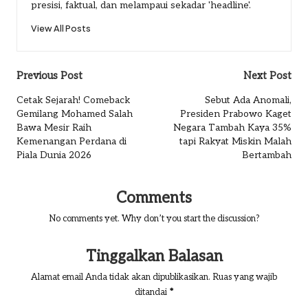
presisi, faktual, dan melampaui sekadar 'headline'.
View All Posts
Post
Previous Post
Next Post
navigation
Cetak Sejarah! Comeback
Sebut Ada Anomali,
Gemilang Mohamed Salah
Presiden Prabowo Kaget
Bawa Mesir Raih
Negara Tambah Kaya 35%
Kemenangan Perdana di
tapi Rakyat Miskin Malah
Piala Dunia 2026
Bertambah
Comments
No comments yet. Why don’t you start the discussion?
Tinggalkan Balasan
Alamat email Anda tidak akan dipublikasikan.
Ruas yang wajib
ditandai
*