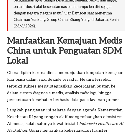
pengalaman agar tenaga kesehatan, peneliti, perguruan tinggi,
serta industri alat kesehatan nasional mampu berdiri sejajar
dengan negara-negara maju,” ujar Bamsoet saat menerima
Chairman Yunkang Group China, Zhang Yong, di Jakarta, Senin
(23/6/2026).
Manfaatkan Kemajuan Medis
China untuk Penguatan SDM
Lokal
China dipilih karena dinilai menunjukkan lompatan kemajuan
luar biasa dalam satu dekade terakhir. Negara tersebut
terbukti sukses mengintegrasikan kecerdasan buatan ke
dalam sistem diagnosis medis, analisis radiologi, hingga
pemantauan kesehatan berbasis data pada layanan primer.
Langkah penguatan ini selaras dengan agenda Kementerian
Kesehatan RI yang tengah aktif mengembangkan ekosistem
AI medis, salah satunya lewat inisiatif
Indonesia Healthcare AI
Hackathon
. Guna memastikan keberlanjutan transfer