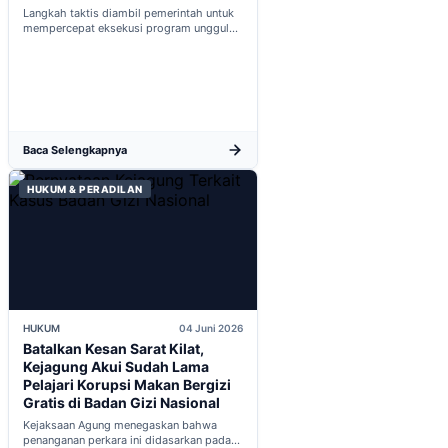
Iqbal PKP Buruh
Langkah taktis diambil pemerintah untuk
mempercepat eksekusi program unggulan
nasional melalui penguatan struktur badan
baru...
Baca Selengkapnya
HUKUM & PERADILAN
HUKUM
04 Juni 2026
Batalkan Kesan Sarat Kilat,
Kejagung Akui Sudah Lama
Pelajari Korupsi Makan Bergizi
Gratis di Badan Gizi Nasional
Kejaksaan Agung menegaskan bahwa
penanganan perkara ini didasarkan pada