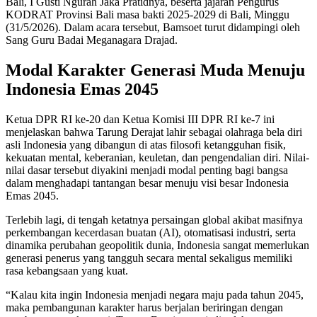
Bali, I Gusti Ngurah Jaka Pratidnya, beserta jajaran Pengurus
KODRAT Provinsi Bali masa bakti 2025-2029 di Bali, Minggu
(31/5/2026). Dalam acara tersebut, Bamsoet turut didampingi oleh
Sang Guru Badai Meganagara Drajad.
Modal Karakter Generasi Muda Menuju
Indonesia Emas 2045
Ketua DPR RI ke-20 dan Ketua Komisi III DPR RI ke-7 ini
menjelaskan bahwa Tarung Derajat lahir sebagai olahraga bela diri
asli Indonesia yang dibangun di atas filosofi ketangguhan fisik,
kekuatan mental, keberanian, keuletan, dan pengendalian diri. Nilai-
nilai dasar tersebut diyakini menjadi modal penting bagi bangsa
dalam menghadapi tantangan besar menuju visi besar Indonesia
Emas 2045.
Terlebih lagi, di tengah ketatnya persaingan global akibat masifnya
perkembangan kecerdasan buatan (AI), otomatisasi industri, serta
dinamika perubahan geopolitik dunia, Indonesia sangat memerlukan
generasi penerus yang tangguh secara mental sekaligus memiliki
rasa kebangsaan yang kuat.
“Kalau kita ingin Indonesia menjadi negara maju pada tahun 2045,
maka pembangunan karakter harus berjalan beriringan dengan