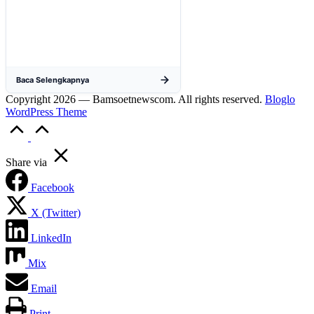
penyelidikan matang yang komprehensif,
bukan keputusan mendadak...
Baca Selengkapnya
Copyright 2026 — Bamsoetnewscom. All rights reserved.
Bloglo
WordPress Theme
Scroll
to
Top
Share via
Facebook
X (Twitter)
LinkedIn
Mix
Email
Print