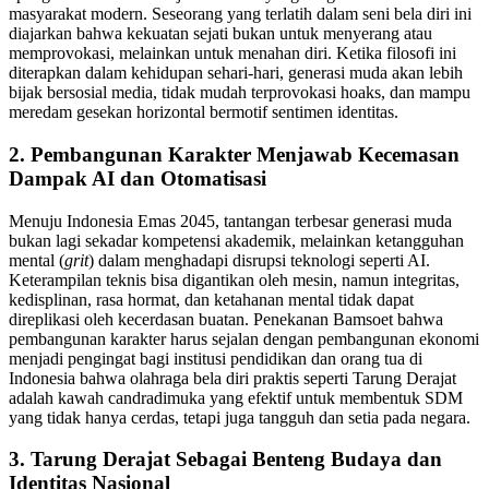
masyarakat modern. Seseorang yang terlatih dalam seni bela diri ini
diajarkan bahwa kekuatan sejati bukan untuk menyerang atau
memprovokasi, melainkan untuk menahan diri. Ketika filosofi ini
diterapkan dalam kehidupan sehari-hari, generasi muda akan lebih
bijak bersosial media, tidak mudah terprovokasi hoaks, dan mampu
meredam gesekan horizontal bermotif sentimen identitas.
2. Pembangunan Karakter Menjawab Kecemasan
Dampak AI dan Otomatisasi
Menuju Indonesia Emas 2045, tantangan terbesar generasi muda
bukan lagi sekadar kompetensi akademik, melainkan ketangguhan
mental (
grit
) dalam menghadapi disrupsi teknologi seperti AI.
Keterampilan teknis bisa digantikan oleh mesin, namun integritas,
kedisplinan, rasa hormat, dan ketahanan mental tidak dapat
direplikasi oleh kecerdasan buatan. Penekanan Bamsoet bahwa
pembangunan karakter harus sejalan dengan pembangunan ekonomi
menjadi pengingat bagi institusi pendidikan dan orang tua di
Indonesia bahwa olahraga bela diri praktis seperti Tarung Derajat
adalah kawah candradimuka yang efektif untuk membentuk SDM
yang tidak hanya cerdas, tetapi juga tangguh dan setia pada negara.
3. Tarung Derajat Sebagai Benteng Budaya dan
Identitas Nasional