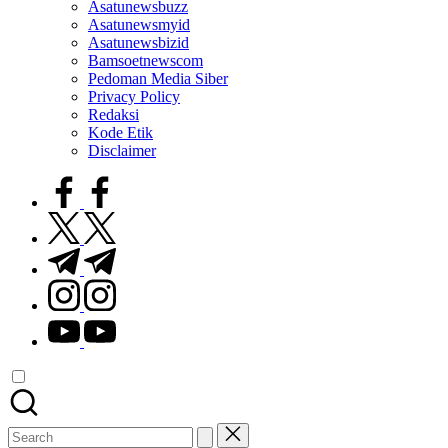
Asatunewsbuzz
Asatunewsmyid
Asatunewsbizid
Bamsoetnewscom
Pedoman Media Siber
Privacy Policy
Redaksi
Kode Etik
Disclaimer
facebook.com
twitter.com
t.me
instagram.com
youtube.com
Search