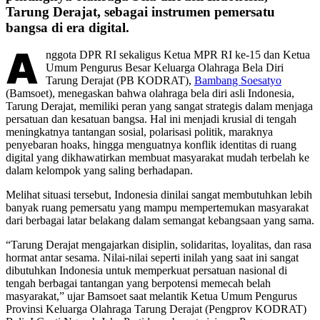
Tarung Derajat, sebagai instrumen pemersatu
bangsa di era digital.
A
nggota DPR RI sekaligus Ketua MPR RI ke-15 dan Ketua
Umum Pengurus Besar Keluarga Olahraga Bela Diri
Tarung Derajat (PB KODRAT),
Bambang Soesatyo
(Bamsoet), menegaskan bahwa olahraga bela diri asli Indonesia,
Tarung Derajat, memiliki peran yang sangat strategis dalam menjaga
persatuan dan kesatuan bangsa. Hal ini menjadi krusial di tengah
meningkatnya tantangan sosial, polarisasi politik, maraknya
penyebaran hoaks, hingga menguatnya konflik identitas di ruang
digital yang dikhawatirkan membuat masyarakat mudah terbelah ke
dalam kelompok yang saling berhadapan.
Melihat situasi tersebut, Indonesia dinilai sangat membutuhkan lebih
banyak ruang pemersatu yang mampu mempertemukan masyarakat
dari berbagai latar belakang dalam semangat kebangsaan yang sama.
“Tarung Derajat mengajarkan disiplin, solidaritas, loyalitas, dan rasa
hormat antar sesama. Nilai-nilai seperti inilah yang saat ini sangat
dibutuhkan Indonesia untuk memperkuat persatuan nasional di
tengah berbagai tantangan yang berpotensi memecah belah
masyarakat,” ujar Bamsoet saat melantik Ketua Umum Pengurus
Provinsi Keluarga Olahraga Tarung Derajat (Pengprov KODRAT)