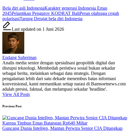
Tags:
Bela diri asli Indonesia
Karakter generasi Indonesia Emas
2045
Pelantikan Pengprov KODRAT Bali
Peran olahraga cegah
polarisasi
Tarung Derajat bela diri Indonesia
Last updated on 1 Juni 2026
Endang Suherman
Analis media senior dengan spesialisasi geopolitik digital dan
disrupsi teknologi. Membedah peristiwa sosial bukan sekadar
sebagai berita, melainkan sebagai data strategis. Dengan
pengalaman lebih dari satu dekade menembus batas informasi
konvensional, kami memastikan setiap narasi di Bamsoetnews.com
adalah presisi, faktual, dan melampaui sekadar 'headline'.
View All Posts
Post
Previous Post
navigation
Guncang Dunia Intelijen, Mantan Perwira Senior CIA Ditangkap