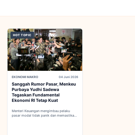
HOT TOPIC
EKONOMI MAKRO
04 Juni 2026
Sanggah Rumor Pasar, Menkeu
Purbaya Yudhi Sadewa
Tegaskan Fundamental
Ekonomi RI Tetap Kuat
Menteri Keuangan mengimbau pelaku
pasar modal tidak panik dan memastikan
indikator fiskal domestik berada dalam
kondisi aman...