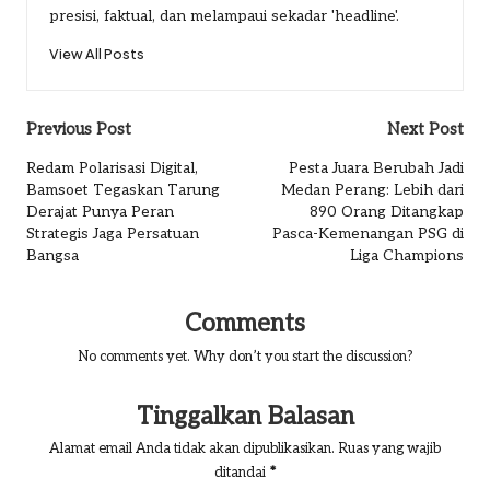
presisi, faktual, dan melampaui sekadar 'headline'.
View All Posts
Post
Previous Post
Next Post
navigation
Redam Polarisasi Digital,
Pesta Juara Berubah Jadi
Bamsoet Tegaskan Tarung
Medan Perang: Lebih dari
Derajat Punya Peran
890 Orang Ditangkap
Strategis Jaga Persatuan
Pasca-Kemenangan PSG di
Bangsa
Liga Champions
Comments
No comments yet. Why don’t you start the discussion?
Tinggalkan Balasan
Alamat email Anda tidak akan dipublikasikan.
Ruas yang wajib
ditandai
*