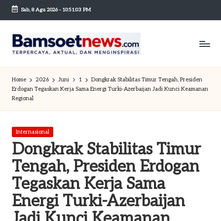
Sab, 8 Agu 2026
-
10:51:04 PM
Skip
to
content
B
Berita
dan
a
Home
2026
Juni
1
Dongkrak Stabilitas Timur Tengah, Presiden
Mobilitas
Erdogan Tegaskan Kerja Sama Energi Turki-Azerbaijan Jadi Kunci Keamanan
m
Regional
s
o
Posted
Internasional
in
et
Dongkrak Stabilitas Timur
n
Tengah, Presiden Erdogan
e
Tegaskan Kerja Sama
w
Energi Turki-Azerbaijan
sc
Jadi Kunci Keamanan