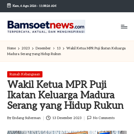
Kam, 6 Agu 2026
-
11:08:26 AM
Skip
to
content
B
Berita
dan
a
Home
2023
Desember
13
Wakil Ketua MPR Puji Ikatan Keluarga
Mobilitas
Madura Serang yang Hidup Rukun
m
s
Posted
Rumah Kebangsaan
o
in
Wakil Ketua MPR Puji
et
Ikatan Keluarga Madura
n
Serang yang Hidup Rukun
e
By
Endang Suherman
13 Desember 2023
No Comments
w
Posted
by
sc