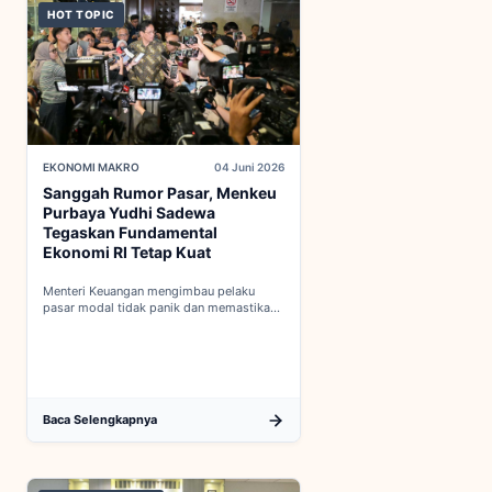
HOT TOPIC
EKONOMI MAKRO
04 Juni 2026
Sanggah Rumor Pasar, Menkeu
Purbaya Yudhi Sadewa
Tegaskan Fundamental
Ekonomi RI Tetap Kuat
Menteri Keuangan mengimbau pelaku
pasar modal tidak panik dan memastikan
indikator fiskal domestik berada dalam
kondisi aman...
Baca Selengkapnya