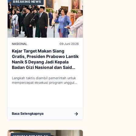
BREAKING NEWS
NASIONAL
09 Juni 2026
Kejar Target Makan Siang
Gratis, Presiden Prabowo Lantik
Nanik S Deyang Jadi Kepala
Badan Gizi Nasional dan Said
Iqbal PKP Buruh
Langkah taktis diambil pemerintah untuk
mempercepat eksekusi program unggulan
nasional melalui penguatan struktur badan
baru...
Baca Selengkapnya