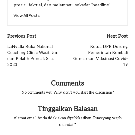
presisi, faktual, dan melampaui sekadar 'headline'.
View All Posts
Post
Previous Post
Next Post
navigation
LaNyalla Buka National
Ketua DPR Dorong
Coaching Clinic Wasit, Juri
Pemerintah Kembali
dan Pelatih Pencak Silat
Gencarkan Vaksinasi Covid-
2023
19
Comments
No comments yet. Why don’t you start the discussion?
Tinggalkan Balasan
Alamat email Anda tidak akan dipublikasikan.
Ruas yang wajib
ditandai
*