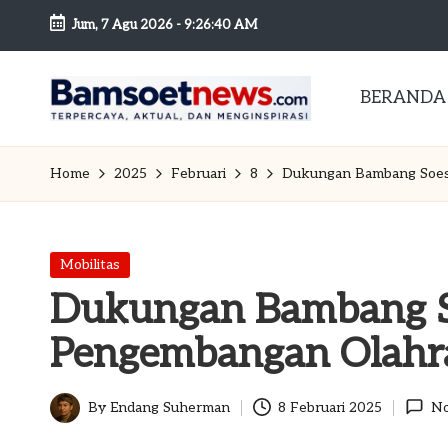
Jum, 7 Agu 2026
-
9:26:41 AM
Skip
to
BERANDA
content
B
Berita
dan
a
Home
2025
Februari
8
Dukungan Bambang Soes
Mobilitas
m
s
Posted
Mobilitas
in
Dukungan Bambang S
o
Pengembangan Olahra
et
n
By
Endang Suherman
8 Februari 2025
No
Posted
by