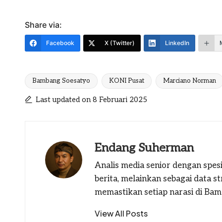
Share via:
Facebook
X (Twitter)
LinkedIn
Bambang Soesatyo
KONI Pusat
Marciano Norman
Tags:
Last updated on 8 Februari 2025
Endang Suherman
Analis media senior dengan spesi
berita, melainkan sebagai data 
memastikan setiap narasi di Bams
View All Posts