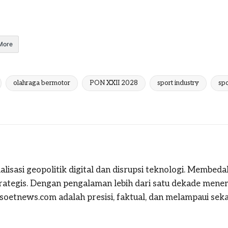
More
olahraga bermotor
PON XXII 2028
sport industry
spo
alisasi geopolitik digital dan disrupsi teknologi. Membeda
strategis. Dengan pengalaman lebih dari satu dekade mene
oetnews.com adalah presisi, faktual, dan melampaui sekad