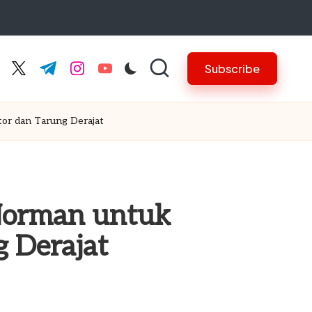
Subscribe
cebook.com
twitter.com
t.me
instagram.com
youtube.com
r dan Tarung Derajat
Norman untuk
 Derajat