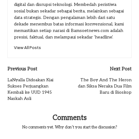
digital dan disrupsi teknologi. Membedah peristiwa
sosial bukan sekadar sebagai berita, melainkan sebagai
data strategis. Dengan pengalaman lebih dari satu
dekade menembus batas informasi konvensional, kami
memastikan setiap narasi di Bamsoetnews.com adalah
presisi, faktual, dan melampaui sekadar 'headline'.
View All Posts
Post
Previous Post
Next Post
navigation
LaNyalla Didoakan Kiai
The Boy And The Heron
Sukses Perjuangkan
dan Siksa Neraka Dua Film
Kembali ke UUD 1945
Baru di Bioskop
Naskah Asli
Comments
No comments yet. Why don’t you start the discussion?