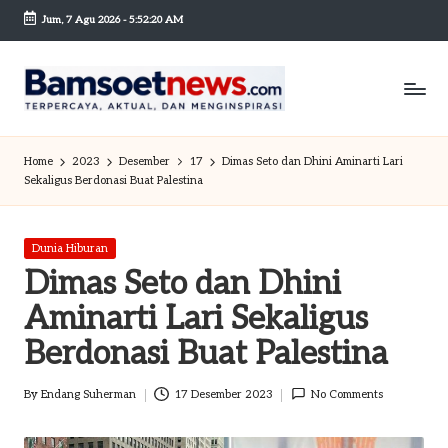
Jum, 7 Agu 2026
-
5:52:21 AM
Skip
to
content
B
Berita
dan
a
Home
2023
Desember
17
Dimas Seto dan Dhini Aminarti Lari
Mobilitas
Sekaligus Berdonasi Buat Palestina
m
s
Posted
Dunia Hiburan
o
in
Dimas Seto dan Dhini
et
Aminarti Lari Sekaligus
n
Berdonasi Buat Palestina
e
By
Endang Suherman
17 Desember 2023
No Comments
w
Posted
by
sc