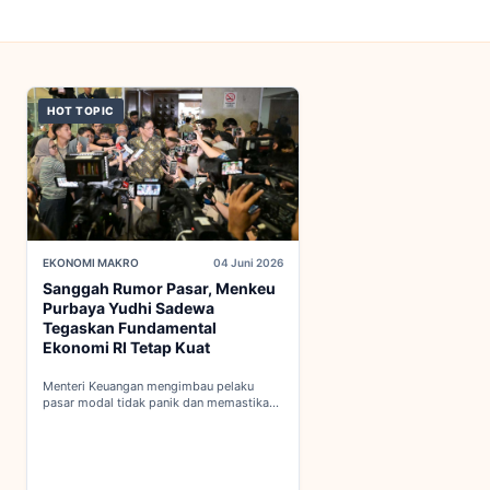
HOT TOPIC
EKONOMI MAKRO
04 Juni 2026
Sanggah Rumor Pasar, Menkeu
Purbaya Yudhi Sadewa
Tegaskan Fundamental
Ekonomi RI Tetap Kuat
Menteri Keuangan mengimbau pelaku
pasar modal tidak panik dan memastikan
indikator fiskal domestik berada dalam
kondisi aman...