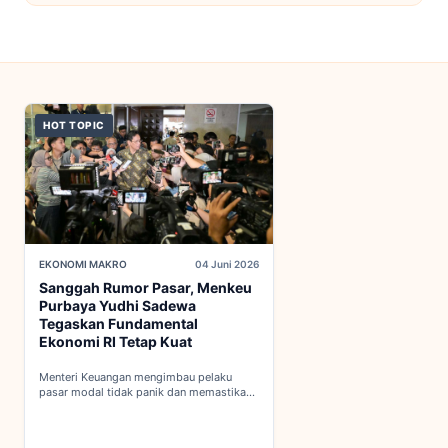
HOT TOPIC
EKONOMI MAKRO
04 Juni 2026
Sanggah Rumor Pasar, Menkeu
Purbaya Yudhi Sadewa
Tegaskan Fundamental
Ekonomi RI Tetap Kuat
Menteri Keuangan mengimbau pelaku
pasar modal tidak panik dan memastikan
indikator fiskal domestik berada dalam
kondisi aman...