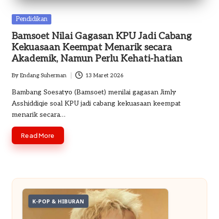
o
Posted
Pendidikan
m
in
Bamsoet Nilai Gagasan KPU Jadi Cabang
Kekuasaan Keempat Menarik secara
Akademik, Namun Perlu Kehati-hatian
By
Endang Suherman
13 Maret 2026
Posted
by
Bambang Soesatyo (Bamsoet) menilai gagasan Jimly
Asshiddiqie soal KPU jadi cabang kekuasaan keempat
menarik secara…
Read More
K-POP & HIBURAN