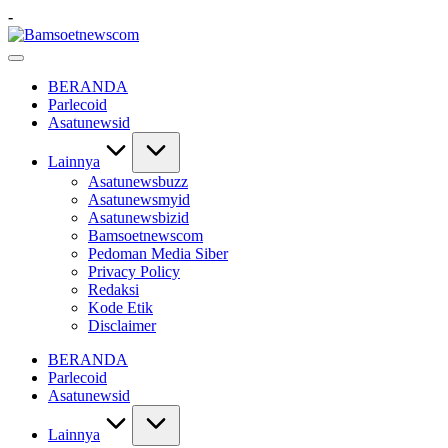
Skip
-
to
Bamsoetnewscom
content
Berita
dan
BERANDA
Mobilitas
Parlecoid
Asatunewsid
Lainnya
Asatunewsbuzz
Asatunewsmyid
Asatunewsbizid
Bamsoetnewscom
Pedoman Media Siber
Privacy Policy
Redaksi
Kode Etik
Disclaimer
BERANDA
Parlecoid
Asatunewsid
Lainnya