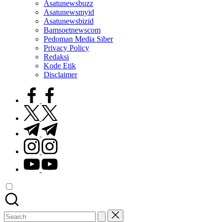
Asatunewsbuzz
Asatunewsmyid
Asatunewsbizid
Bamsoetnewscom
Pedoman Media Siber
Privacy Policy
Redaksi
Kode Etik
Disclaimer
facebook.com
twitter.com
t.me
instagram.com
youtube.com
Search