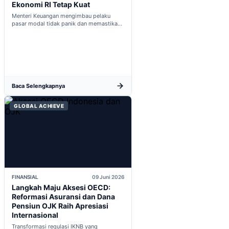
Ekonomi RI Tetap Kuat
Menteri Keuangan mengimbau pelaku
pasar modal tidak panik dan memastikan
indikator fiskal domestik berada dalam
kondisi aman...
Baca Selengkapnya
GLOBAL ACHIEVE
FINANSIAL
09 Juni 2026
Langkah Maju Aksesi OECD:
Reformasi Asuransi dan Dana
Pensiun OJK Raih Apresiasi
Internasional
Transformasi regulasi IKNB yang