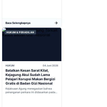
baru...
Baca Selengkapnya
HUKUM & PERADILAN
HUKUM
04 Juni 2026
Batalkan Kesan Sarat Kilat,
Kejagung Akui Sudah Lama
Pelajari Korupsi Makan Bergizi
Gratis di Badan Gizi Nasional
Kejaksaan Agung menegaskan bahwa
penanganan perkara ini didasarkan pada
penyelidikan matang yang komprehensif,
bukan keputusan mendadak...