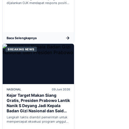
dijalankan OJK mendapat respons positif
dalam proses integrasi Indonesia menuju
keanggotaan penuh OECD...
Baca Selengkapnya
BREAKING NEWS
NASIONAL
09 Juni 2026
Kejar Target Makan Siang
Gratis, Presiden Prabowo Lantik
Nanik S Deyang Jadi Kepala
Badan Gizi Nasional dan Said
Iqbal PKP Buruh
Langkah taktis diambil pemerintah untuk
mempercepat eksekusi program unggulan
nasional melalui penguatan struktur badan