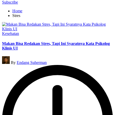
for:
Subscribe
Home
Stres
Posted
Kesehatan
in
Makan Bisa Redakan Stres, Tapi Ini Syaratnya Kata Psikolog
Klinis UI
Posted
By
Endang Suherman
by