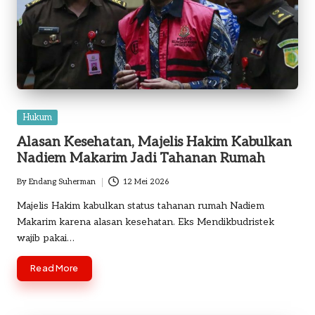
Posted
Hukum
in
Alasan Kesehatan, Majelis Hakim Kabulkan
Nadiem Makarim Jadi Tahanan Rumah
By
Endang Suherman
12 Mei 2026
Posted
by
Majelis Hakim kabulkan status tahanan rumah Nadiem
Makarim karena alasan kesehatan. Eks Mendikbudristek
wajib pakai…
Read More