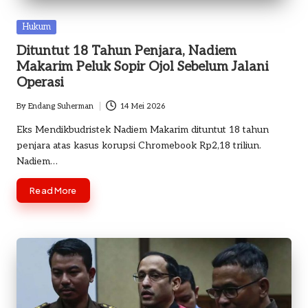
o
Posted
Hukum
m
in
Dituntut 18 Tahun Penjara, Nadiem
Makarim Peluk Sopir Ojol Sebelum Jalani
Operasi
By
Endang Suherman
14 Mei 2026
Posted
by
Eks Mendikbudristek Nadiem Makarim dituntut 18 tahun
penjara atas kasus korupsi Chromebook Rp2,18 triliun.
Nadiem…
Read More