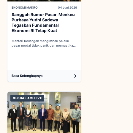
EKONOMI MAKRO
04 Juni 2026
Sanggah Rumor Pasar, Menkeu
Purbaya Yudhi Sadewa
Tegaskan Fundamental
Ekonomi RI Tetap Kuat
Menteri Keuangan mengimbau pelaku
pasar modal tidak panik dan memastikan
indikator fiskal domestik berada dalam
kondisi aman...
Baca Selengkapnya
GLOBAL ACHIEVE