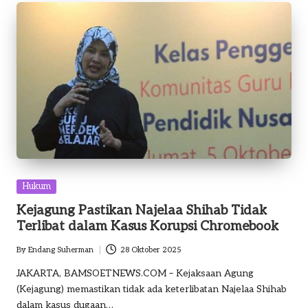
Posted
Hukum
in
Kejagung Pastikan Najelaa Shihab Tidak
Terlibat dalam Kasus Korupsi Chromebook
By
Endang Suherman
28 Oktober 2025
Posted
by
JAKARTA, BAMSOETNEWS.COM – Kejaksaan Agung
(Kejagung) memastikan tidak ada keterlibatan Najelaa Shihab
dalam kasus dugaan…