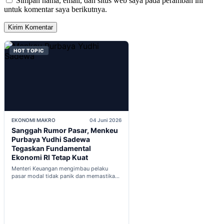
Simpan nama, email, dan situs web saya pada peramban ini
untuk komentar saya berikutnya.
HOT TOPIC
EKONOMI MAKRO
04 Juni 2026
Sanggah Rumor Pasar, Menkeu
Purbaya Yudhi Sadewa
Tegaskan Fundamental
Ekonomi RI Tetap Kuat
Menteri Keuangan mengimbau pelaku
pasar modal tidak panik dan memastikan
indikator fiskal domestik berada dalam
kondisi aman...