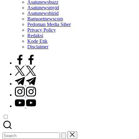
Asatunewsbuzz
Asatunewsmyid
Asatunewsbizid
Bamsoetnewscom
Pedoman Media Siber
Privacy Policy
Redaksi
Kode Etik
Disclaimer
facebook.com
twitter.com
t.me
instagram.com
youtube.com
Search