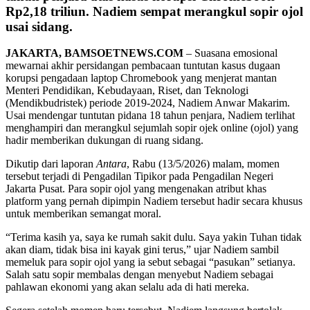
Rp2,18 triliun. Nadiem sempat merangkul sopir ojol
usai sidang.
JAKARTA, BAMSOETNEWS.COM
– Suasana emosional
mewarnai akhir persidangan pembacaan tuntutan kasus dugaan
korupsi pengadaan laptop Chromebook yang menjerat mantan
Menteri Pendidikan, Kebudayaan, Riset, dan Teknologi
(Mendikbudristek) periode 2019-2024, Nadiem Anwar Makarim.
Usai mendengar tuntutan pidana 18 tahun penjara, Nadiem terlihat
menghampiri dan merangkul sejumlah sopir ojek online (ojol) yang
hadir memberikan dukungan di ruang sidang.
Dikutip dari laporan
Antara
, Rabu (13/5/2026) malam, momen
tersebut terjadi di Pengadilan Tipikor pada Pengadilan Negeri
Jakarta Pusat. Para sopir ojol yang mengenakan atribut khas
platform yang pernah dipimpin Nadiem tersebut hadir secara khusus
untuk memberikan semangat moral.
“Terima kasih ya, saya ke rumah sakit dulu. Saya yakin Tuhan tidak
akan diam, tidak bisa ini kayak gini terus,” ujar Nadiem sambil
memeluk para sopir ojol yang ia sebut sebagai “pasukan” setianya.
Salah satu sopir membalas dengan menyebut Nadiem sebagai
pahlawan ekonomi yang akan selalu ada di hati mereka.