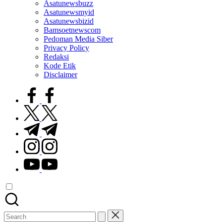
Asatunewsbuzz
Asatunewsmyid
Asatunewsbizid
Bamsoetnewscom
Pedoman Media Siber
Privacy Policy
Redaksi
Kode Etik
Disclaimer
facebook.com
twitter.com
t.me
instagram.com
youtube.com
Search