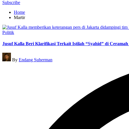
for:
Subscribe
Home
Martir
Posted
Politik
in
Jusuf Kalla Beri Klarifikasi Terkait Istilah “Syahid” di Ceram
Posted
By
Endang Suherman
by