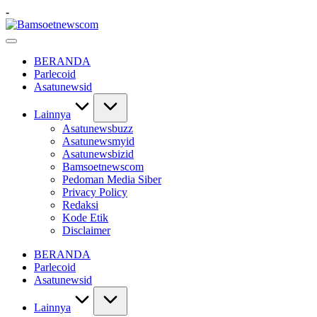
Skip
-
to
Bamsoetnewscom
content
Berita
dan
BERANDA
Mobilitas
Parlecoid
Asatunewsid
Lainnya
Asatunewsbuzz
Asatunewsmyid
Asatunewsbizid
Bamsoetnewscom
Pedoman Media Siber
Privacy Policy
Redaksi
Kode Etik
Disclaimer
BERANDA
Parlecoid
Asatunewsid
Lainnya