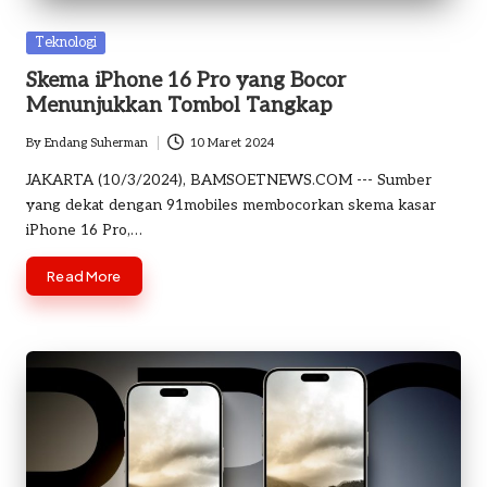
o
Posted
Teknologi
m
in
Skema iPhone 16 Pro yang Bocor
Menunjukkan Tombol Tangkap
By
Endang Suherman
10 Maret 2024
Posted
by
JAKARTA (10/3/2024), BAMSOETNEWS.COM --- Sumber
yang dekat dengan 91mobiles membocorkan skema kasar
iPhone 16 Pro,…
Read More