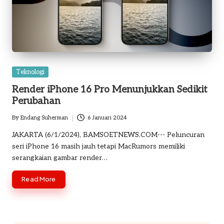
Posted
Teknologi
in
Render iPhone 16 Pro Menunjukkan Sedikit
Perubahan
By
Endang Suherman
6 Januari 2024
Posted
by
JAKARTA (6/1/2024), BAMSOETNEWS.COM--- Peluncuran
seri iPhone 16 masih jauh tetapi MacRumors memiliki
serangkaian gambar render…
Read More