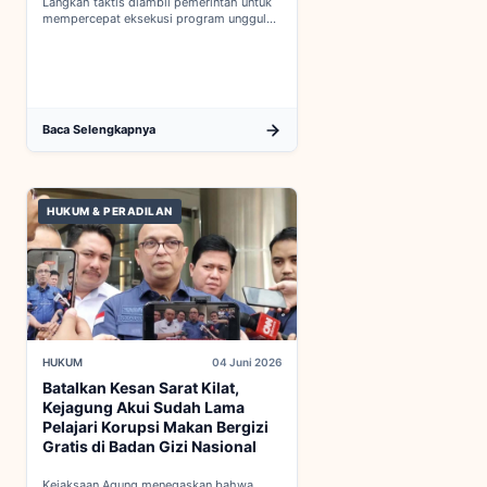
Langkah taktis diambil pemerintah untuk
mempercepat eksekusi program unggulan
nasional melalui penguatan struktur badan
baru...
Baca Selengkapnya
HUKUM & PERADILAN
HUKUM
04 Juni 2026
Batalkan Kesan Sarat Kilat,
Kejagung Akui Sudah Lama
Pelajari Korupsi Makan Bergizi
Gratis di Badan Gizi Nasional
Kejaksaan Agung menegaskan bahwa