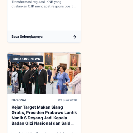
Transformasi regulasi IKNB yang
dijalankan OJK mendapat respons positif
dalam proses integrasi Indonesia menuju
keanggotaan penuh OECD...
Baca Selengkapnya
BREAKING NEWS
NASIONAL
09 Juni 2026
Kejar Target Makan Siang
Gratis, Presiden Prabowo Lantik
Nanik S Deyang Jadi Kepala
Badan Gizi Nasional dan Said
Iqbal PKP Buruh