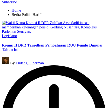
for:
Subscribe
Home
Berita Politik Hari Ini
Posted
Legislator
in
Komisi II DPR Targetkan Pembahasan RUU Pemilu Dimulai
Tahun Ini
Posted
By
Endang Suherman
by