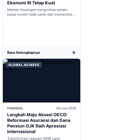
Ekonomi RI Tetap Kuat
Menteri Keuangan mengimbau pelaku
pasar modal tidak panik dan memastikan
indikator fiskal domestik berada dalam
kondisi aman...
Baca Selengkapnya
GLOBAL ACHIEVE
FINANSIAL
09 Juni 2026
Langkah Maju Aksesi OECD:
Reformasi Asuransi dan Dana
Pensiun OJK Raih Apresiasi
Internasional
Transformasi regulasi IKNB yang