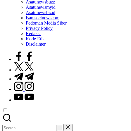
Asatunewsbuzz
Asatunewsmyid
Asatunewsbizid
Bamsoetnewscom
Pedoman Media Siber
Privacy Policy
Redaksi
Kode Etik
Disclaimer
facebook.com
twitter.com
t.me
instagram.com
youtube.com
Search