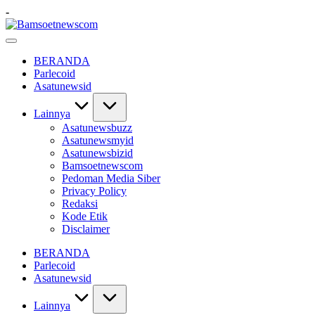
Skip
-
to
Bamsoetnewscom
content
Berita
dan
BERANDA
Mobilitas
Parlecoid
Asatunewsid
Lainnya
Asatunewsbuzz
Asatunewsmyid
Asatunewsbizid
Bamsoetnewscom
Pedoman Media Siber
Privacy Policy
Redaksi
Kode Etik
Disclaimer
BERANDA
Parlecoid
Asatunewsid
Lainnya