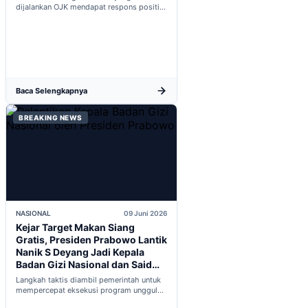
dijalankan OJK mendapat respons positif
dalam proses integrasi Indonesia menuju
keanggotaan penuh OECD...
Baca Selengkapnya
BREAKING NEWS
NASIONAL
09 Juni 2026
Kejar Target Makan Siang
Gratis, Presiden Prabowo Lantik
Nanik S Deyang Jadi Kepala
Badan Gizi Nasional dan Said
Iqbal PKP Buruh
Langkah taktis diambil pemerintah untuk
mempercepat eksekusi program unggulan
nasional melalui penguatan struktur badan