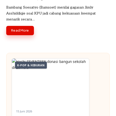
Posted
o
by
Bambang Soesatyo (Bamsoet) menilai gagasan Jimly
Asshiddiqie soal KPU jadi cabang kekuasaan keempat
m
menarik secara…
Read More
K-POP & HIBURAN
15 Juni 2026