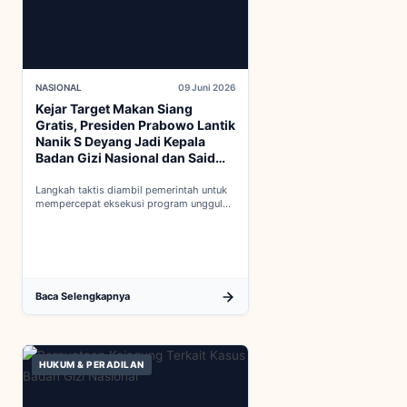
NASIONAL
09 Juni 2026
Kejar Target Makan Siang
Gratis, Presiden Prabowo Lantik
Nanik S Deyang Jadi Kepala
Badan Gizi Nasional dan Said
Iqbal PKP Buruh
Langkah taktis diambil pemerintah untuk
mempercepat eksekusi program unggulan
nasional melalui penguatan struktur badan
baru...
Baca Selengkapnya
HUKUM & PERADILAN