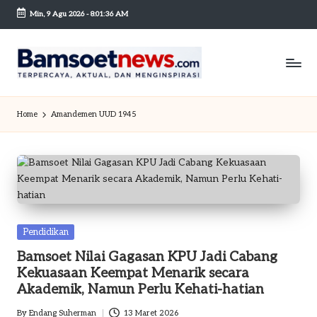
Min, 9 Agu 2026
-
8:01:36 AM
Skip
to
content
B
Berita
dan
a
Home
Amandemen UUD 1945
Mobilitas
m
s
o
et
n
Posted
Pendidikan
in
Bamsoet Nilai Gagasan KPU Jadi Cabang
e
Kekuasaan Keempat Menarik secara
w
Akademik, Namun Perlu Kehati-hatian
sc
By
Endang Suherman
13 Maret 2026