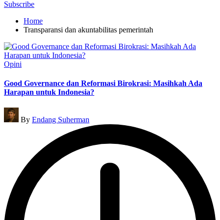
for:
Subscribe
Home
Transparansi dan akuntabilitas pemerintah
Posted
Opini
in
Good Governance dan Reformasi Birokrasi: Masihkah Ada
Harapan untuk Indonesia?
Posted
By
Endang Suherman
by