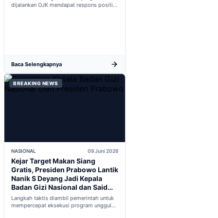
dijalankan OJK mendapat respons positif
dalam proses integrasi Indonesia menuju
keanggotaan penuh OECD...
Baca Selengkapnya
BREAKING NEWS
NASIONAL
09 Juni 2026
Kejar Target Makan Siang
Gratis, Presiden Prabowo Lantik
Nanik S Deyang Jadi Kepala
Badan Gizi Nasional dan Said
Iqbal PKP Buruh
Langkah taktis diambil pemerintah untuk
mempercepat eksekusi program unggulan
nasional melalui penguatan struktur badan