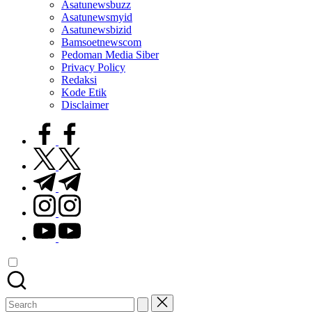
Asatunewsbuzz
Asatunewsmyid
Asatunewsbizid
Bamsoetnewscom
Pedoman Media Siber
Privacy Policy
Redaksi
Kode Etik
Disclaimer
facebook.com
twitter.com
t.me
instagram.com
youtube.com
Search