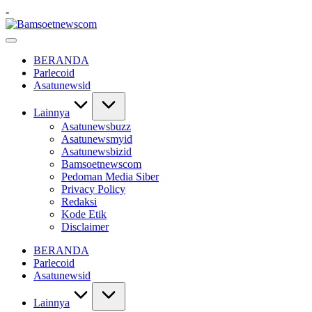
Skip
-
to
Bamsoetnewscom
content
Berita
dan
BERANDA
Mobilitas
Parlecoid
Asatunewsid
Lainnya
Asatunewsbuzz
Asatunewsmyid
Asatunewsbizid
Bamsoetnewscom
Pedoman Media Siber
Privacy Policy
Redaksi
Kode Etik
Disclaimer
BERANDA
Parlecoid
Asatunewsid
Lainnya