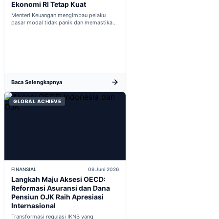
Ekonomi RI Tetap Kuat
Menteri Keuangan mengimbau pelaku
pasar modal tidak panik dan memastikan
indikator fiskal domestik berada dalam
kondisi aman...
Baca Selengkapnya
GLOBAL ACHIEVE
FINANSIAL
09 Juni 2026
Langkah Maju Aksesi OECD:
Reformasi Asuransi dan Dana
Pensiun OJK Raih Apresiasi
Internasional
Transformasi regulasi IKNB yang