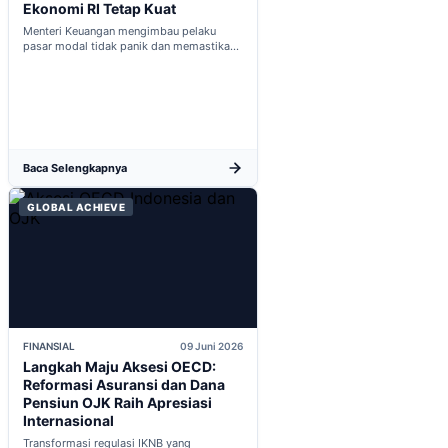
Ekonomi RI Tetap Kuat
Menteri Keuangan mengimbau pelaku
pasar modal tidak panik dan memastikan
indikator fiskal domestik berada dalam
kondisi aman...
Baca Selengkapnya
GLOBAL ACHIEVE
FINANSIAL
09 Juni 2026
Langkah Maju Aksesi OECD:
Reformasi Asuransi dan Dana
Pensiun OJK Raih Apresiasi
Internasional
Transformasi regulasi IKNB yang