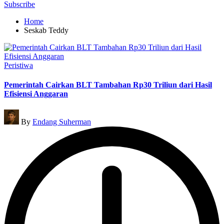
for:
Subscribe
Home
Seskab Teddy
Posted
Peristiwa
in
Pemerintah Cairkan BLT Tambahan Rp30 Triliun dari Hasil
Efisiensi Anggaran
Posted
By
Endang Suherman
by