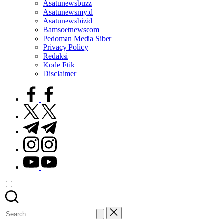
Asatunewsbuzz
Asatunewsmyid
Asatunewsbizid
Bamsoetnewscom
Pedoman Media Siber
Privacy Policy
Redaksi
Kode Etik
Disclaimer
facebook.com
twitter.com
t.me
instagram.com
youtube.com
Search