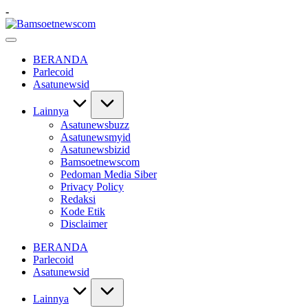
Skip
-
to
Bamsoetnewscom
content
Berita
dan
BERANDA
Mobilitas
Parlecoid
Asatunewsid
Lainnya
Asatunewsbuzz
Asatunewsmyid
Asatunewsbizid
Bamsoetnewscom
Pedoman Media Siber
Privacy Policy
Redaksi
Kode Etik
Disclaimer
BERANDA
Parlecoid
Asatunewsid
Lainnya