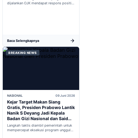
dijalankan OJK mendapat respons positif
dalam proses integrasi Indonesia menuju
keanggotaan penuh OECD...
Baca Selengkapnya
BREAKING NEWS
NASIONAL
09 Juni 2026
Kejar Target Makan Siang
Gratis, Presiden Prabowo Lantik
Nanik S Deyang Jadi Kepala
Badan Gizi Nasional dan Said
Iqbal PKP Buruh
Langkah taktis diambil pemerintah untuk
mempercepat eksekusi program unggulan
nasional melalui penguatan struktur badan