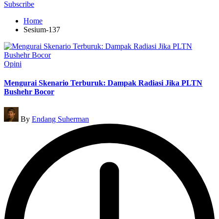
for:
Subscribe
Home
Sesium-137
Posted
Opini
in
Mengurai Skenario Terburuk: Dampak Radiasi Jika PLTN
Bushehr Bocor
Posted
By
Endang Suherman
by