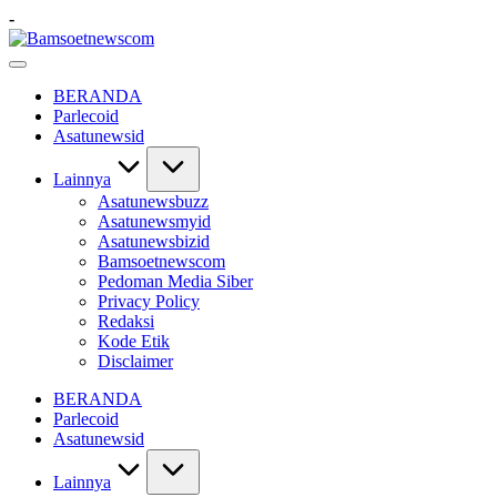
Skip
-
to
Bamsoetnewscom
content
Berita
dan
BERANDA
Mobilitas
Parlecoid
Asatunewsid
Lainnya
Asatunewsbuzz
Asatunewsmyid
Asatunewsbizid
Bamsoetnewscom
Pedoman Media Siber
Privacy Policy
Redaksi
Kode Etik
Disclaimer
BERANDA
Parlecoid
Asatunewsid
Lainnya