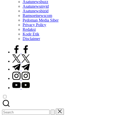
Asatunewsbuzz
Asatunewsmyid
Asatunewsbizid
Bamsoetnewscom
Pedoman Media Siber
Privacy Policy
Redaksi
Kode Etik
Disclaimer
facebook.com
twitter.com
t.me
instagram.com
youtube.com
Search