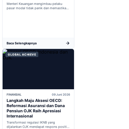
Menteri Keuangan mengimbau pelaku
pasar modal tidak panik dan memastikan
indikator fiskal domestik berada dalam
kondisi aman...
Baca Selengkapnya
GLOBAL ACHIEVE
FINANSIAL
09 Juni 2026
Langkah Maju Aksesi OECD:
Reformasi Asuransi dan Dana
Pensiun OJK Raih Apresiasi
Internasional
Transformasi regulasi IKNB yang
dijalankan OJK mendapat respons positif