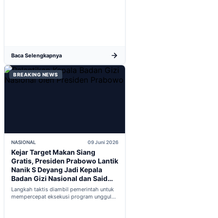
dalam proses integrasi Indonesia menuju
keanggotaan penuh OECD...
Baca Selengkapnya
BREAKING NEWS
NASIONAL
09 Juni 2026
Kejar Target Makan Siang
Gratis, Presiden Prabowo Lantik
Nanik S Deyang Jadi Kepala
Badan Gizi Nasional dan Said
Iqbal PKP Buruh
Langkah taktis diambil pemerintah untuk
mempercepat eksekusi program unggulan
nasional melalui penguatan struktur badan
baru...