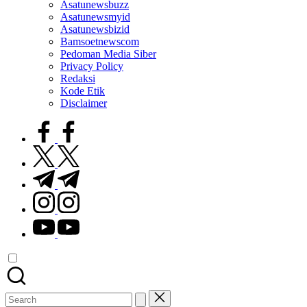
Asatunewsbuzz
Asatunewsmyid
Asatunewsbizid
Bamsoetnewscom
Pedoman Media Siber
Privacy Policy
Redaksi
Kode Etik
Disclaimer
facebook.com
twitter.com
t.me
instagram.com
youtube.com
Search