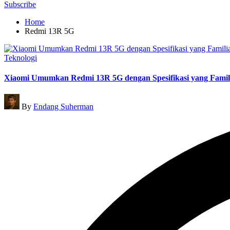
for:
Subscribe
Home
Redmi 13R 5G
Posted
Teknologi
in
Xiaomi Umumkan Redmi 13R 5G dengan Spesifikasi yang Famil
Posted
By
Endang Suherman
by