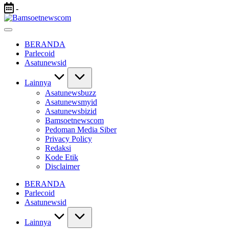
Skip
-
to
Bamsoetnewscom
content
Berita
dan
BERANDA
Mobilitas
Parlecoid
Asatunewsid
Lainnya
Asatunewsbuzz
Asatunewsmyid
Asatunewsbizid
Bamsoetnewscom
Pedoman Media Siber
Privacy Policy
Redaksi
Kode Etik
Disclaimer
BERANDA
Parlecoid
Asatunewsid
Lainnya