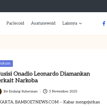
Parlecoid
Asatunewsid
Lainnya
fa
sted
ukum
usisi Onadio Leonardo Diamankan
erkait Narkoba
By
Endang Suherman
3 November 2025
ted
KARTA, BAMSOETNEWS.COM -- Kabar mengejutkan