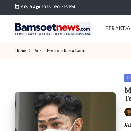
Sab, 8 Agu 2026
-
6:01:26 PM
Skip
to
BERANDA
content
B
Berita
dan
a
Home
Polres Metro Jakarta Barat
Mobilitas
m
s
Po
H
in
o
M
T
et
n
Pos
by
JA