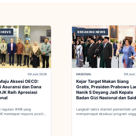
CHIEVE
BREAKING NEWS
09 Juni 2026
NASIONAL
09 Juni
Maju Aksesi OECD:
Kejar Target Makan Siang
i Asuransi dan Dana
Gratis, Presiden Prabowo La
JK Raih Apresiasi
Nanik S Deyang Jadi Kepala
onal
Badan Gizi Nasional dan Sai
Iqbal PKP Buruh
 regulasi IKNB yang
Langkah taktis diambil pemerintah un
JK mendapat respons positif
mempercepat eksekusi program ungg
 integrasi Indonesia menuju
nasional melalui penguatan struktur b
 penuh OECD...
baru...