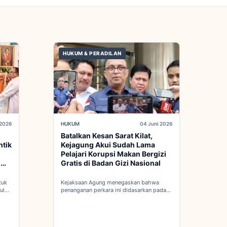
HUKUM & PERADILAN
 2026
HUKUM
04 Juni 2026
Batalkan Kesan Sarat Kilat,
ntik
Kejagung Akui Sudah Lama
Pelajari Korupsi Makan Bergizi
d
Gratis di Badan Gizi Nasional
tuk
Kejaksaan Agung menegaskan bahwa
ulan
penanganan perkara ini didasarkan pada
adan
penyelidikan matang yang komprehensif,
bukan keputusan mendadak...