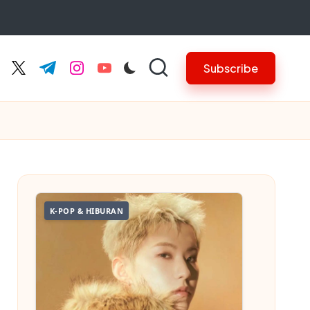
Subscribe
cebook.com
twitter.com
t.me
instagram.com
youtube.com
K-POP & HIBURAN