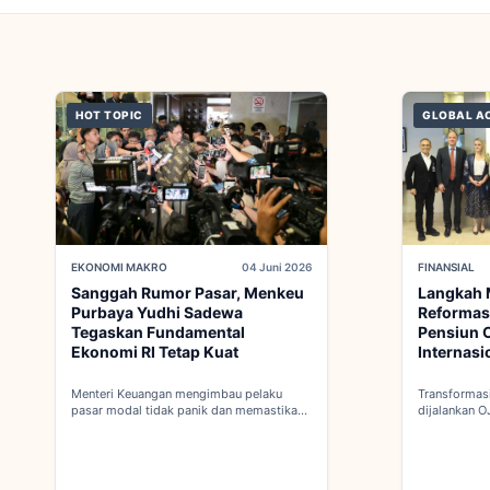
HOT TOPIC
GLOBAL A
EKONOMI MAKRO
04 Juni 2026
FINANSIAL
Sanggah Rumor Pasar, Menkeu
Langkah 
Purbaya Yudhi Sadewa
Reformas
Tegaskan Fundamental
Pensiun O
Ekonomi RI Tetap Kuat
Internasi
Menteri Keuangan mengimbau pelaku
Transformasi
pasar modal tidak panik dan memastikan
dijalankan O
indikator fiskal domestik berada dalam
dalam proses
kondisi aman...
keanggotaan