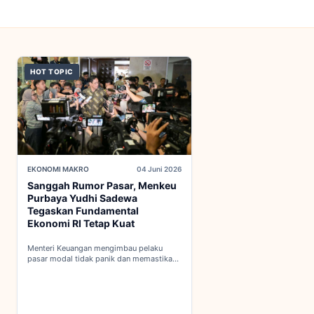
HOT TOPIC
EKONOMI MAKRO
04 Juni 2026
Sanggah Rumor Pasar, Menkeu
Purbaya Yudhi Sadewa
Tegaskan Fundamental
Ekonomi RI Tetap Kuat
Menteri Keuangan mengimbau pelaku
pasar modal tidak panik dan memastikan
indikator fiskal domestik berada dalam
kondisi aman...