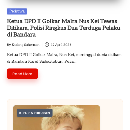
o
Posted
Peristiwa
m
in
Ketua DPD II Golkar Malra Nus Kei Tewas
Ditikam, Polisi Ringkus Dua Terduga Pelaku
di Bandara
By
Endang Suherman
19 April 2026
Posted
by
Ketua DPD II Golkar Malra, Nus Kei, meninggal dunia ditikam
di Bandara Karel Sadsuitubun. Polisi…
Read More
K-POP & HIBURAN