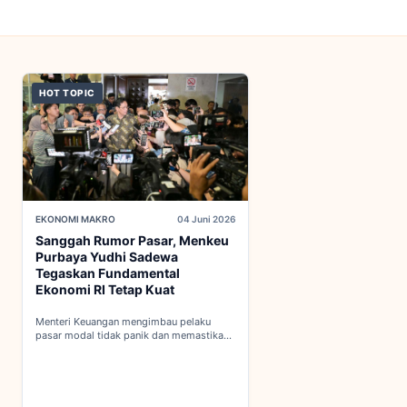
HOT TOPIC
EKONOMI MAKRO
04 Juni 2026
Sanggah Rumor Pasar, Menkeu
Purbaya Yudhi Sadewa
Tegaskan Fundamental
Ekonomi RI Tetap Kuat
Menteri Keuangan mengimbau pelaku
pasar modal tidak panik dan memastikan
indikator fiskal domestik berada dalam
kondisi aman...