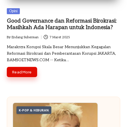
o
Posted
Opini
m
in
Good Governance dan Reformasi Birokrasi:
Masihkah Ada Harapan untuk Indonesia?
By
Endang Suherman
7 Maret 2025
Posted
by
Maraknya Korupsi Skala Besar Menunjukkan Kegagalan
Reformasi Birokrasi dan Pemberantasan Korupsi JAKARTA,
BAMSOETNEWS.COM -- Ketika…
Read More
K-POP & HIBURAN