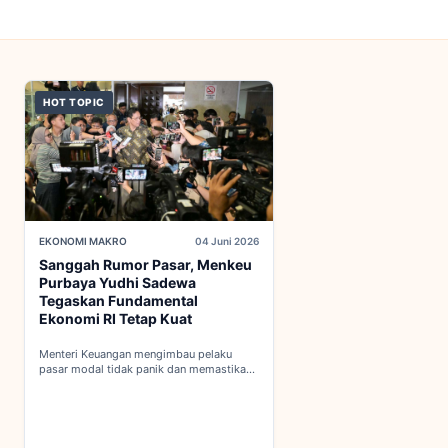
HOT TOPIC
EKONOMI MAKRO
04 Juni 2026
Sanggah Rumor Pasar, Menkeu
Purbaya Yudhi Sadewa
Tegaskan Fundamental
Ekonomi RI Tetap Kuat
Menteri Keuangan mengimbau pelaku
pasar modal tidak panik dan memastikan
indikator fiskal domestik berada dalam
kondisi aman...