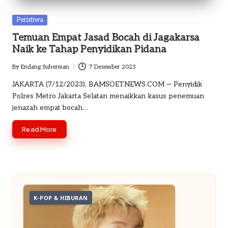
o
Posted
Peristiwa
m
in
Temuan Empat Jasad Bocah di Jagakarsa
Naik ke Tahap Penyidikan Pidana
By
Endang Suherman
7 Desember 2023
Posted
by
JAKARTA (7/12/2023), BAMSOETNEWS.COM — Penyidik
Polres Metro Jakarta Selatan menaikkan kasus penemuan
jenazah empat bocah…
Read More
K-POP & HIBURAN