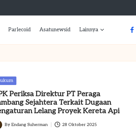
Parlecoid
Asatunewsid
Lainnya
fa
sted
ukum
PK Periksa Direktur PT Peraga
ambang Sejahtera Terkait Dugaan
engaturan Lelang Proyek Kereta Api
By
Endang Suherman
28 Oktober 2025
ted