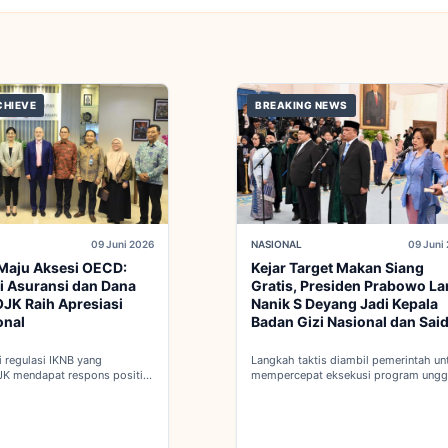
CHIEVE
BREAKING NEWS
09 Juni 2026
NASIONAL
09 Juni
Maju Aksesi OECD:
Kejar Target Makan Siang
i Asuransi dan Dana
Gratis, Presiden Prabowo La
JK Raih Apresiasi
Nanik S Deyang Jadi Kepala
onal
Badan Gizi Nasional dan Sai
Iqbal PKP Buruh
 regulasi IKNB yang
Langkah taktis diambil pemerintah un
JK mendapat respons positif
mempercepat eksekusi program ungg
 integrasi Indonesia menuju
nasional melalui penguatan struktur b
 penuh OECD...
baru...