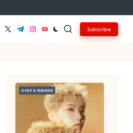
Subscribe
cebook.com
twitter.com
t.me
instagram.com
youtube.com
K-POP & HIBURAN