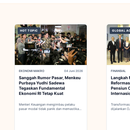
HOT TOPIC
GLOBAL A
EKONOMI MAKRO
04 Juni 2026
FINANSIAL
Sanggah Rumor Pasar, Menkeu
Langkah 
Purbaya Yudhi Sadewa
Reformas
Tegaskan Fundamental
Pensiun O
Ekonomi RI Tetap Kuat
Internasi
Menteri Keuangan mengimbau pelaku
Transformasi
pasar modal tidak panik dan memastikan
dijalankan O
indikator fiskal domestik berada dalam
dalam proses
kondisi aman...
keanggotaan