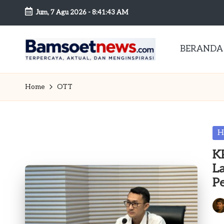
Jum, 7 Agu 2026
-
8:41:44 AM
Skip
to
BERANDA
content
B
Berita
dan
a
Home
OTT
Mobilitas
m
s
Po
H
in
o
K
L
et
P
n
Pos
by