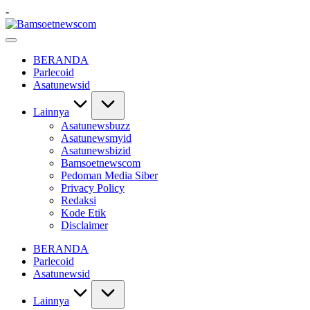
Skip
-
to
Bamsoetnewscom
content
Berita
dan
BERANDA
Mobilitas
Parlecoid
Asatunewsid
Lainnya
Asatunewsbuzz
Asatunewsmyid
Asatunewsbizid
Bamsoetnewscom
Pedoman Media Siber
Privacy Policy
Redaksi
Kode Etik
Disclaimer
BERANDA
Parlecoid
Asatunewsid
Lainnya