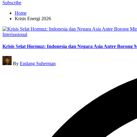
for:
Subscribe
Home
Krisis Energi 2026
Posted
Internasional
in
Krisis Selat Hormuz: Indonesia dan Negara Asia Antre Borong 
Posted
By
Endang Suherman
by