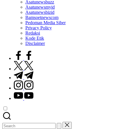
Asatunewsbuzz
Asatunewsmyid
Asatunewsbizid
Bamsoetnewscom
Pedoman Media Siber
Privacy Policy
Redaksi
Kode Etik
Disclaimer
facebook.com
twitter.com
t.me
instagram.com
youtube.com
Search