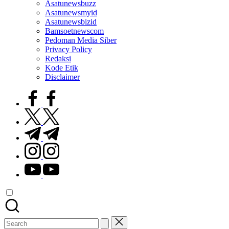
Asatunewsbuzz
Asatunewsmyid
Asatunewsbizid
Bamsoetnewscom
Pedoman Media Siber
Privacy Policy
Redaksi
Kode Etik
Disclaimer
facebook.com
twitter.com
t.me
instagram.com
youtube.com
Search