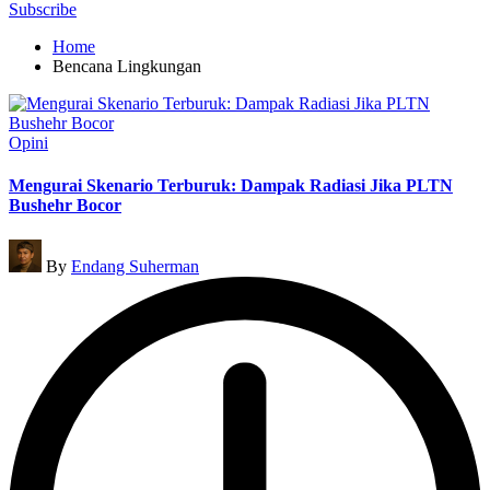
for:
Subscribe
Home
Bencana Lingkungan
Posted
Opini
in
Mengurai Skenario Terburuk: Dampak Radiasi Jika PLTN
Bushehr Bocor
Posted
By
Endang Suherman
by