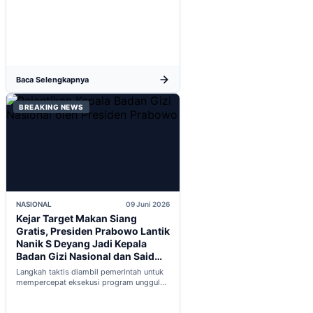
dalam proses integrasi Indonesia menuju
keanggotaan penuh OECD...
Baca Selengkapnya
BREAKING NEWS
NASIONAL
09 Juni 2026
Kejar Target Makan Siang
Gratis, Presiden Prabowo Lantik
Nanik S Deyang Jadi Kepala
Badan Gizi Nasional dan Said
Iqbal PKP Buruh
Langkah taktis diambil pemerintah untuk
mempercepat eksekusi program unggulan
nasional melalui penguatan struktur badan
baru...