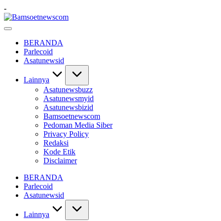
Skip
-
to
Bamsoetnewscom
content
Berita
dan
BERANDA
Mobilitas
Parlecoid
Asatunewsid
Lainnya
Asatunewsbuzz
Asatunewsmyid
Asatunewsbizid
Bamsoetnewscom
Pedoman Media Siber
Privacy Policy
Redaksi
Kode Etik
Disclaimer
BERANDA
Parlecoid
Asatunewsid
Lainnya