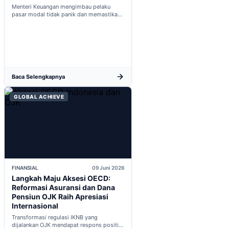
Menteri Keuangan mengimbau pelaku
pasar modal tidak panik dan memastikan
indikator fiskal domestik berada dalam
kondisi aman...
Baca Selengkapnya
GLOBAL ACHIEVE
FINANSIAL
09 Juni 2026
Langkah Maju Aksesi OECD:
Reformasi Asuransi dan Dana
Pensiun OJK Raih Apresiasi
Internasional
Transformasi regulasi IKNB yang
dijalankan OJK mendapat respons positif