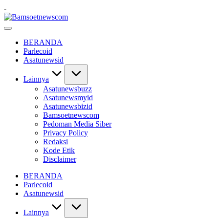
Skip
-
to
Bamsoetnewscom
content
Berita
dan
BERANDA
Mobilitas
Parlecoid
Asatunewsid
Lainnya
Asatunewsbuzz
Asatunewsmyid
Asatunewsbizid
Bamsoetnewscom
Pedoman Media Siber
Privacy Policy
Redaksi
Kode Etik
Disclaimer
BERANDA
Parlecoid
Asatunewsid
Lainnya