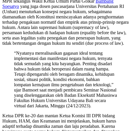
MPR sekaligus Wakil Ketua Umum Partai Golkar
Bambang
Soesatyo
yang juga dosen pascasarjana Universitas Pertahanan RI
(Unhan) menuturkan konsepsi negara hukum, sebagaimana
diamanatkan oleh Konstitusi meniscayakan adanya penghormatan
terhadap pengakuan normatif dan empirik atas prinsip-prinsip negara
hukum. Antara lain supremasi hukum (supremacy of law),
persamaan kedudukan di hadapan hukum (equality before the law),
serta asas legalitas yaitu penegakan dan penerapan hukum, yang
tidak bertentangan dengan hukum itu sendiri (due process of law).
“Nyatanya merealisasikan gagasan ideal tentang
implementasi dan manifestasi negara hukum, ternyata
tidak semudah yang kita bayangkan. Penting disadari
bahwa hukum tidak beroperasi dalam ruang hampa.
Tetapi dipengaruhi oleh beragam dinamika, kehidupan
sosial, situasi politik, kondisi ekonomi, bahkan
lompatan kemajuan ilmu pengetahuan dan teknologi,”
ujar Bamsoet saat menjadi pembicara Seminar Nasional
yang diselenggarakan oleh Badan Eksekutif Mahasiswa
Fakultas Hukum Universitas Udayana Bali secara
virtual dari Jakarta, Minggu (24/12/2023).
Ketua DPR ke-20 dan mantan Ketua Komisi III DPR bidang
Hukum, HAM, dan Keamanan ini menjelaskan, hukum harus
adaptif terhadap dinamika zaman dan laju peradaban. Karena