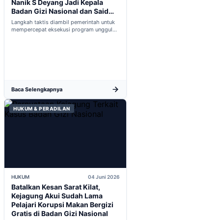
Nanik S Deyang Jadi Kepala
Badan Gizi Nasional dan Said
Iqbal PKP Buruh
Langkah taktis diambil pemerintah untuk
mempercepat eksekusi program unggulan
nasional melalui penguatan struktur badan
baru...
Baca Selengkapnya
HUKUM & PERADILAN
HUKUM
04 Juni 2026
Batalkan Kesan Sarat Kilat,
Kejagung Akui Sudah Lama
Pelajari Korupsi Makan Bergizi
Gratis di Badan Gizi Nasional