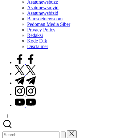
Asatunewsbuzz
Asatunewsmyid
Asatunewsbizid
Bamsoetnewscom
Pedoman Media Siber
Privacy Policy
Redaksi
Kode Etik
Disclaimer
facebook.com
twitter.com
t.me
instagram.com
youtube.com
Search