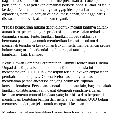
bagaimana suatu norma hukum diinterpretasikan dan diterapkan
pada hari ini, bisa jadi akan dimaknai berbeda pada 10 atau 20 tahun
ke depan. Norma hukum yang dianggap ideal pada hari ini, bisa jadi
dipandang memiliki banyak celah di masa depan, sehingga harus
disesuaikan, direvisi, atau bahkan diganti.
“Proses pembaruan hukum dapat dibentuk melalui lahirnya aturan-
aturan baru, penerapan yurisprudensi atau penyesuaian terhadap
dinamika zaman. Tentu, langkah-langkah ini pada akhirnya
bermuara pada upaya untuk memberikan kepastian hukum dan
mencegah terjadinya kevakuman hukum, serta memperlancar proses
hukum yang masih terkendala oleh berbagai tantangan dan
hambatan,” kata Bamsoet.
Ketua Dewan Pembina Perhimpunan Alumni Doktor Ilmu Hukum
Unpad dan Kepala Badan Polhukam Kadin Indonesia ini
mencontohkan, UUD 1945, meskipun telah dilakukan empat tahap
perubahan terhadap UUD di era Reformasi, ternyata masih
menyisakan persoalan-persoalan yang belum ada rujukan
konstitusionalnya. Persoalan-persoalan itu antara lain, bagaimanakah
langkah konstitusional yang dapat ditempuh seandainya dalam
keadaan tertentu muncul keadaan yang luar biasa dan berpotensi
mengancam keutuhan bangsa dan negara. Sementara, UUD belum
merumuskan dengan jelas untuk mengatasi keadaan itu.
Misalnya menjelang Pemilihan Umum terjadi sesuatu yang di luar