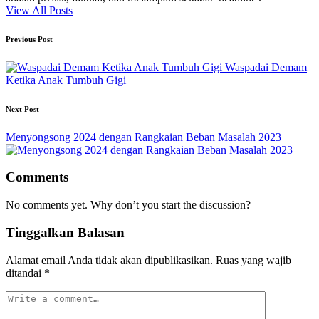
View All Posts
Post
Previous Post
navigation
Waspadai Demam
Ketika Anak Tumbuh Gigi
Next Post
Menyongsong 2024 dengan Rangkaian Beban Masalah 2023
Comments
No comments yet. Why don’t you start the discussion?
Tinggalkan Balasan
Alamat email Anda tidak akan dipublikasikan.
Ruas yang wajib
ditandai
*