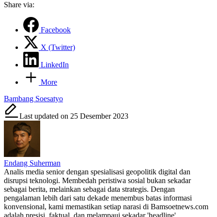
Share via:
Facebook
X (Twitter)
LinkedIn
More
Tags:
Bambang Soesatyo
Last updated on 25 Desember 2023
Endang Suherman
Analis media senior dengan spesialisasi geopolitik digital dan
disrupsi teknologi. Membedah peristiwa sosial bukan sekadar
sebagai berita, melainkan sebagai data strategis. Dengan
pengalaman lebih dari satu dekade menembus batas informasi
konvensional, kami memastikan setiap narasi di Bamsoetnews.com
adalah presisi, faktual, dan melampaui sekadar 'headline'.