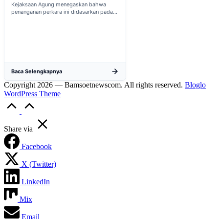
Kejaksaan Agung menegaskan bahwa
penanganan perkara ini didasarkan pada
penyelidikan matang yang komprehensif,
bukan keputusan mendadak...
Baca Selengkapnya
Copyright 2026 — Bamsoetnewscom. All rights reserved.
Bloglo
WordPress Theme
Scroll
to
Top
Share via
Facebook
X (Twitter)
LinkedIn
Mix
Email