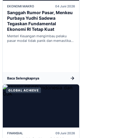
EKONOMI MAKRO
04 Juni 2026
Sanggah Rumor Pasar, Menkeu
Purbaya Yudhi Sadewa
Tegaskan Fundamental
Ekonomi RI Tetap Kuat
Menteri Keuangan mengimbau pelaku
pasar modal tidak panik dan memastikan
indikator fiskal domestik berada dalam
kondisi aman...
Baca Selengkapnya
GLOBAL ACHIEVE
FINANSIAL
09 Juni 2026