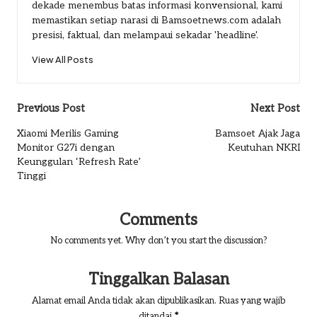
dekade menembus batas informasi konvensional, kami
memastikan setiap narasi di Bamsoetnews.com adalah
presisi, faktual, dan melampaui sekadar 'headline'.
View All Posts
Post
Previous Post
Next Post
navigation
Xiaomi Merilis Gaming
Bamsoet Ajak Jaga
Monitor G27i dengan
Keutuhan NKRI
Keunggulan ‘Refresh Rate’
Tinggi
Comments
No comments yet. Why don’t you start the discussion?
Tinggalkan Balasan
Alamat email Anda tidak akan dipublikasikan.
Ruas yang wajib
ditandai
*