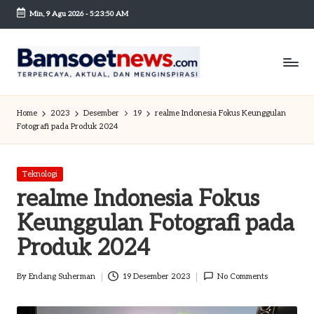
Min, 9 Agu 2026
-
5:23:50 AM
Skip
to
content
B
Berita
dan
a
Home
2023
Desember
19
realme Indonesia Fokus Keunggulan
Mobilitas
Fotografi pada Produk 2024
m
s
Posted
Teknologi
o
in
realme Indonesia Fokus
et
Keunggulan Fotografi pada
n
Produk 2024
e
By
Endang Suherman
19 Desember 2023
No Comments
w
Posted
by
sc