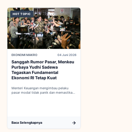
HOT TOPIC
EKONOMI MAKRO
04 Juni 2026
Sanggah Rumor Pasar, Menkeu
Purbaya Yudhi Sadewa
Tegaskan Fundamental
Ekonomi RI Tetap Kuat
Menteri Keuangan mengimbau pelaku
pasar modal tidak panik dan memastikan
indikator fiskal domestik berada dalam
kondisi aman...
Baca Selengkapnya