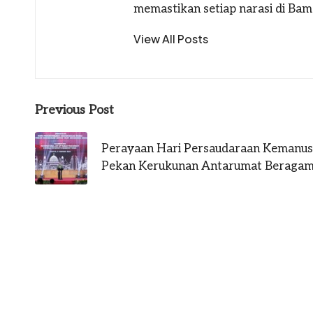
memastikan setiap narasi di Bams
View All Posts
Post
Previous Post
navigation
Perayaan Hari Persaudaraan Kemanusi
Pekan Kerukunan Antarumat Beragam