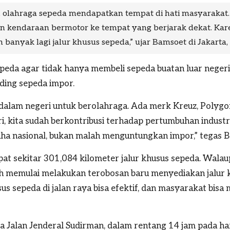
19, olahraga sepeda mendapatkan tempat di hati masyaraka
n kendaraan bermotor ke tempat yang berjarak dekat. Ka
banyak lagi jalur khusus sepeda,” ujar Bamsoet di Jakarta,
peda agar tidak hanya membeli sepeda buatan luar neger
nding sepeda impor.
lam negeri untuk berolahraga. Ada merk Kreuz, Polygon,
, kita sudah berkontribusi terhadap pertumbuhan industr
aha nasional, bukan malah menguntungkan impor,” tegas 
pat sekitar 301,084 kilometer jalur khusus sepeda. Wal
h memulai melakukan terobosan baru menyediakan jalur k
 sepeda di jalan raya bisa efektif, dan masyarakat bisa m
a Jalan Jenderal Sudirman, dalam rentang 14 jam pada har