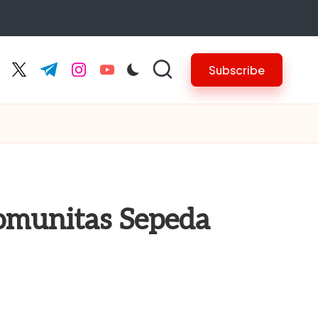
Subscribe
cebook.com
twitter.com
t.me
instagram.com
youtube.com
omunitas Sepeda