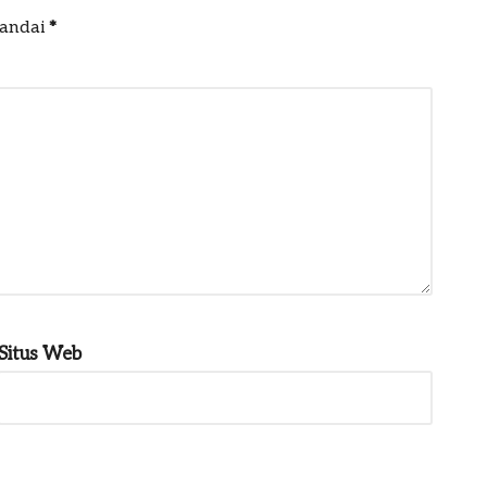
tandai
*
Situs Web