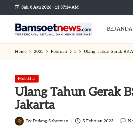
Sab, 8 Agu 2026
-
11:37:16 AM
Skip
to
BERANDA
content
B
Berita
dan
a
Home
2023
Februari
5
Ulang Tahun Gerak BS A
Mobilitas
m
s
Posted
Mobilitas
in
Ulang Tahun Gerak B
o
Jakarta
et
n
By
Endang Suherman
5 Februari 2023
No
Posted
by