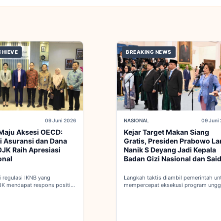
CHIEVE
BREAKING NEWS
09 Juni 2026
NASIONAL
09 Juni
Maju Aksesi OECD:
Kejar Target Makan Siang
i Asuransi dan Dana
Gratis, Presiden Prabowo La
JK Raih Apresiasi
Nanik S Deyang Jadi Kepala
onal
Badan Gizi Nasional dan Sai
Iqbal PKP Buruh
 regulasi IKNB yang
Langkah taktis diambil pemerintah un
JK mendapat respons positif
mempercepat eksekusi program ungg
 integrasi Indonesia menuju
nasional melalui penguatan struktur b
 penuh OECD...
baru...