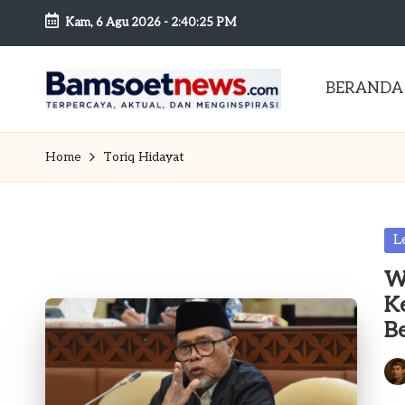
Kam, 6 Agu 2026
-
2:40:25 PM
Skip
to
BERANDA
content
B
Berita
dan
a
Home
Toriq Hidayat
Mobilitas
m
s
Po
L
in
o
W
K
et
B
n
Pos
by