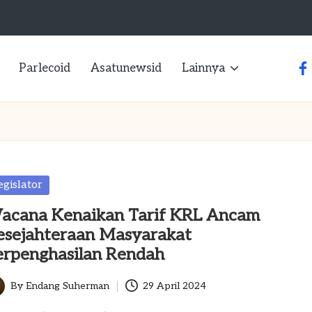
Parlecoid
Asatunewsid
Lainnya
fa
sted
egislator
acana Kenaikan Tarif KRL Ancam
esejahteraan Masyarakat
erpenghasilan Rendah
By
Endang Suherman
29 April 2024
ted