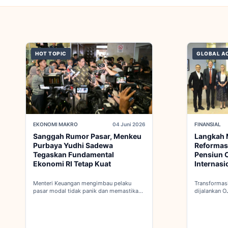
HOT TOPIC
GLOBAL A
EKONOMI MAKRO
04 Juni 2026
FINANSIAL
Sanggah Rumor Pasar, Menkeu
Langkah 
Purbaya Yudhi Sadewa
Reformas
Tegaskan Fundamental
Pensiun O
Ekonomi RI Tetap Kuat
Internasi
Menteri Keuangan mengimbau pelaku
Transformasi
pasar modal tidak panik dan memastikan
dijalankan O
indikator fiskal domestik berada dalam
dalam proses
kondisi aman...
keanggotaan