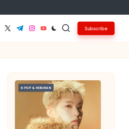
Subscribe
cebook.com
twitter.com
t.me
instagram.com
youtube.com
K-POP & HIBURAN