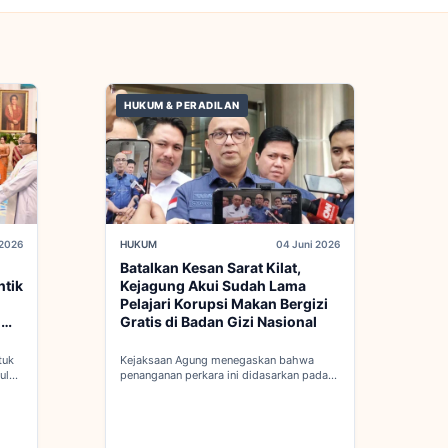
HUKUM & PERADILAN
 2026
HUKUM
04 Juni 2026
Batalkan Kesan Sarat Kilat,
ntik
Kejagung Akui Sudah Lama
Pelajari Korupsi Makan Bergizi
d
Gratis di Badan Gizi Nasional
tuk
Kejaksaan Agung menegaskan bahwa
ulan
penanganan perkara ini didasarkan pada
adan
penyelidikan matang yang komprehensif,
bukan keputusan mendadak...