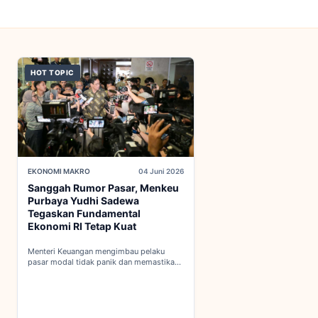
HOT TOPIC
EKONOMI MAKRO
04 Juni 2026
Sanggah Rumor Pasar, Menkeu
Purbaya Yudhi Sadewa
Tegaskan Fundamental
Ekonomi RI Tetap Kuat
Menteri Keuangan mengimbau pelaku
pasar modal tidak panik dan memastikan
indikator fiskal domestik berada dalam
kondisi aman...