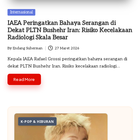
o
Posted
Internasional
m
in
IAEA Peringatkan Bahaya Serangan di
Dekat PLTN Bushehr Iran: Risiko Kecelakaan
Radiologi Skala Besar
By
Endang Suherman
27 Maret 2026
Posted
by
Kepala IAEA Rafael Grossi peringatkan bahaya serangan di
dekat PLTN Bushehr Iran. Risiko kecelakaan radiologi…
Read More
K-POP & HIBURAN