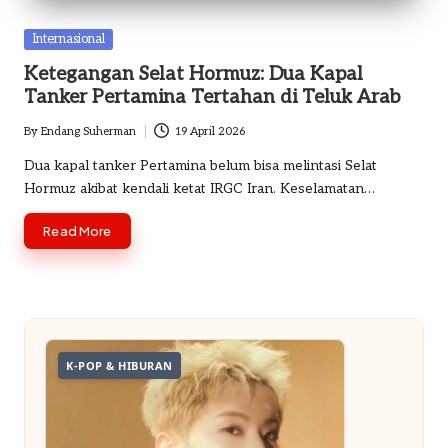
o
Posted
Internasional
m
in
Ketegangan Selat Hormuz: Dua Kapal
Tanker Pertamina Tertahan di Teluk Arab
By
Endang Suherman
19 April 2026
Posted
by
Dua kapal tanker Pertamina belum bisa melintasi Selat
Hormuz akibat kendali ketat IRGC Iran. Keselamatan…
Read More
K-POP & HIBURAN