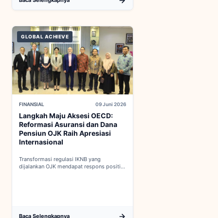
Baca Selengkapnya
GLOBAL ACHIEVE
FINANSIAL
09 Juni 2026
Langkah Maju Aksesi OECD:
Reformasi Asuransi dan Dana
Pensiun OJK Raih Apresiasi
Internasional
Transformasi regulasi IKNB yang
dijalankan OJK mendapat respons positif
dalam proses integrasi Indonesia menuju
keanggotaan penuh OECD...
Baca Selengkapnya