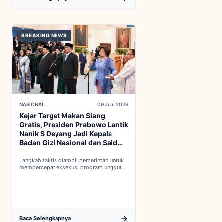
BREAKING NEWS
NASIONAL
09 Juni 2026
Kejar Target Makan Siang
Gratis, Presiden Prabowo Lantik
Nanik S Deyang Jadi Kepala
Badan Gizi Nasional dan Said
Iqbal PKP Buruh
Langkah taktis diambil pemerintah untuk
mempercepat eksekusi program unggulan
nasional melalui penguatan struktur badan
baru...
Baca Selengkapnya