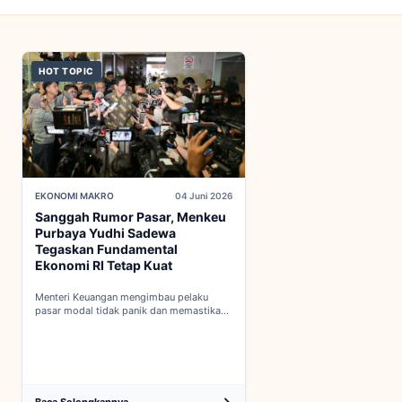
HOT TOPIC
EKONOMI MAKRO
04 Juni 2026
Sanggah Rumor Pasar, Menkeu
Purbaya Yudhi Sadewa
Tegaskan Fundamental
Ekonomi RI Tetap Kuat
Menteri Keuangan mengimbau pelaku
pasar modal tidak panik dan memastikan
indikator fiskal domestik berada dalam
kondisi aman...