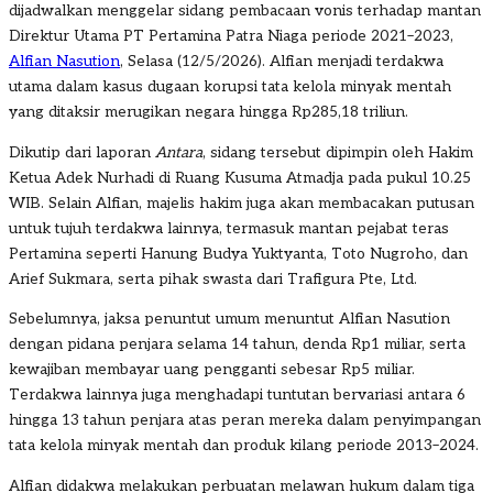
dijadwalkan menggelar sidang pembacaan vonis terhadap mantan
Direktur Utama PT Pertamina Patra Niaga periode 2021–2023,
Alfian Nasution
, Selasa (12/5/2026). Alfian menjadi terdakwa
utama dalam kasus dugaan korupsi tata kelola minyak mentah
yang ditaksir merugikan negara hingga Rp285,18 triliun.
Dikutip dari laporan
Antara
, sidang tersebut dipimpin oleh Hakim
Ketua Adek Nurhadi di Ruang Kusuma Atmadja pada pukul 10.25
WIB. Selain Alfian, majelis hakim juga akan membacakan putusan
untuk tujuh terdakwa lainnya, termasuk mantan pejabat teras
Pertamina seperti Hanung Budya Yuktyanta, Toto Nugroho, dan
Arief Sukmara, serta pihak swasta dari Trafigura Pte, Ltd.
Sebelumnya, jaksa penuntut umum menuntut Alfian Nasution
dengan pidana penjara selama 14 tahun, denda Rp1 miliar, serta
kewajiban membayar uang pengganti sebesar Rp5 miliar.
Terdakwa lainnya juga menghadapi tuntutan bervariasi antara 6
hingga 13 tahun penjara atas peran mereka dalam penyimpangan
tata kelola minyak mentah dan produk kilang periode 2013–2024.
Alfian didakwa melakukan perbuatan melawan hukum dalam tiga