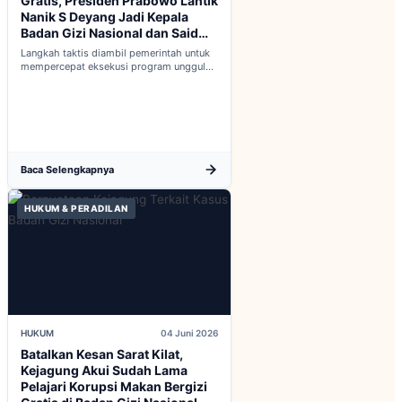
Gratis, Presiden Prabowo Lantik
Nanik S Deyang Jadi Kepala
Badan Gizi Nasional dan Said
Iqbal PKP Buruh
Langkah taktis diambil pemerintah untuk
mempercepat eksekusi program unggulan
nasional melalui penguatan struktur badan
baru...
Baca Selengkapnya
HUKUM & PERADILAN
HUKUM
04 Juni 2026
Batalkan Kesan Sarat Kilat,
Kejagung Akui Sudah Lama
Pelajari Korupsi Makan Bergizi