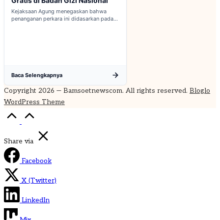
Gratis di Badan Gizi Nasional
Kejaksaan Agung menegaskan bahwa
penanganan perkara ini didasarkan pada
penyelidikan matang yang komprehensif,
bukan keputusan mendadak...
Baca Selengkapnya
Copyright 2026 — Bamsoetnewscom. All rights reserved.
Bloglo
WordPress Theme
Scroll
to
Top
Share via
Facebook
X (Twitter)
LinkedIn
Mix