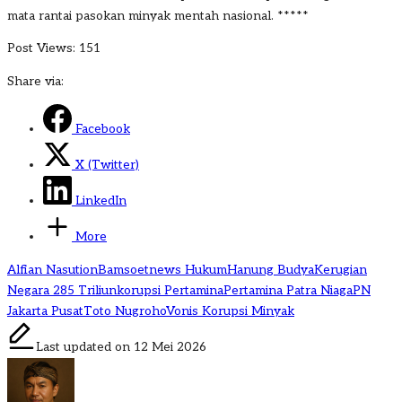
mata rantai pasokan minyak mentah nasional. *****
Post Views:
151
Share via:
Facebook
X (Twitter)
LinkedIn
More
Tags:
Alfian Nasution
Bamsoetnews Hukum
Hanung Budya
Kerugian
Negara 285 Triliun
korupsi Pertamina
Pertamina Patra Niaga
PN
Jakarta Pusat
Toto Nugroho
Vonis Korupsi Minyak
Last updated on 12 Mei 2026