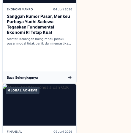
EKONOMI MAKRO
04 Juni 2026
Sanggah Rumor Pasar, Menkeu
Purbaya Yudhi Sadewa
Tegaskan Fundamental
Ekonomi RI Tetap Kuat
Menteri Keuangan mengimbau pelaku
pasar modal tidak panik dan memastikan
indikator fiskal domestik berada dalam
kondisi aman...
Baca Selengkapnya
GLOBAL ACHIEVE
FINANSIAL
09 Juni 2026