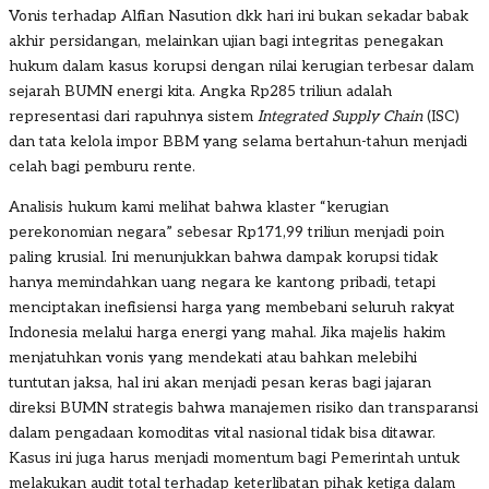
Vonis terhadap Alfian Nasution dkk hari ini bukan sekadar babak
akhir persidangan, melainkan ujian bagi integritas penegakan
hukum dalam kasus korupsi dengan nilai kerugian terbesar dalam
sejarah BUMN energi kita. Angka Rp285 triliun adalah
representasi dari rapuhnya sistem
Integrated Supply Chain
(ISC)
dan tata kelola impor BBM yang selama bertahun-tahun menjadi
celah bagi pemburu rente.
Analisis hukum kami melihat bahwa klaster “kerugian
perekonomian negara” sebesar Rp171,99 triliun menjadi poin
paling krusial. Ini menunjukkan bahwa dampak korupsi tidak
hanya memindahkan uang negara ke kantong pribadi, tetapi
menciptakan inefisiensi harga yang membebani seluruh rakyat
Indonesia melalui harga energi yang mahal. Jika majelis hakim
menjatuhkan vonis yang mendekati atau bahkan melebihi
tuntutan jaksa, hal ini akan menjadi pesan keras bagi jajaran
direksi BUMN strategis bahwa manajemen risiko dan transparansi
dalam pengadaan komoditas vital nasional tidak bisa ditawar.
Kasus ini juga harus menjadi momentum bagi Pemerintah untuk
melakukan audit total terhadap keterlibatan pihak ketiga dalam