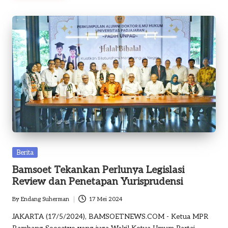
Posted
Berita
in
Bamsoet Tekankan Perlunya Legislasi
Review dan Penetapan Yurisprudensi
By
Endang Suherman
17 Mei 2024
Posted
by
JAKARTA (17/5/2024), BAMSOETNEWS.COM - Ketua MPR