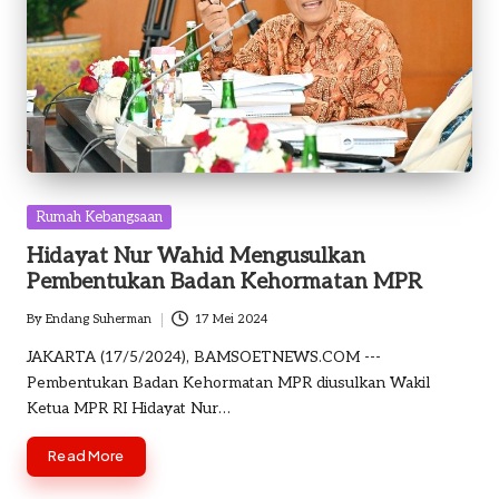
Posted
Rumah Kebangsaan
in
Hidayat Nur Wahid Mengusulkan
Pembentukan Badan Kehormatan MPR
By
Endang Suherman
17 Mei 2024
Posted
by
JAKARTA (17/5/2024), BAMSOETNEWS.COM ---
Pembentukan Badan Kehormatan MPR diusulkan Wakil
Ketua MPR RI Hidayat Nur…
Read More