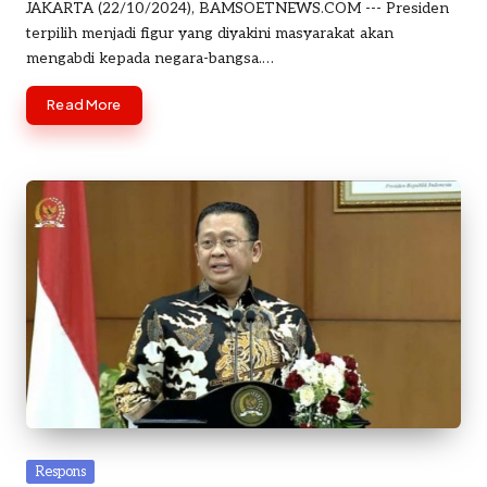
by
JAKARTA (22/10/2024), BAMSOETNEWS.COM --- Presiden
terpilih menjadi figur yang diyakini masyarakat akan
mengabdi kepada negara-bangsa.…
Read More
Posted
Respons