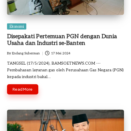
Posted
Ekonomi
in
Disepakati Pertemuan PGN dengan Dunia
Usaha dan Industri se-Banten
By
Endang Suherman
17 Mei 2024
Posted
by
TANGSEL (17/5/2024), BAMSOETNEWS.COM ---
Pembahasan layanan gas oleh Perusahaan Gas Negara (PGN)
kepada industri bakal…
Read More