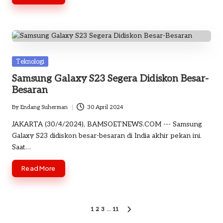
Posted
Teknologi
in
Samsung Galaxy S23 Segera Didiskon Besar-
Besaran
By
Endang Suherman
30 April 2024
Posted
by
JAKARTA (30/4/2024), BAMSOETNEWS.COM --- Samsung
Galaxy S23 didiskon besar-besaran di India akhir pekan ini.
Saat…
Read More
Paginasi
1
2
3
…
11
NEXT