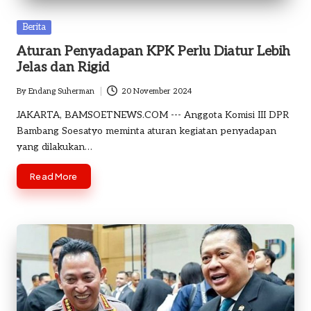
o
Posted
Berita
m
in
Aturan Penyadapan KPK Perlu Diatur Lebih
Jelas dan Rigid
By
Endang Suherman
20 November 2024
Posted
by
JAKARTA, BAMSOETNEWS.COM --- Anggota Komisi III DPR
Bambang Soesatyo meminta aturan kegiatan penyadapan
yang dilakukan…
Read More