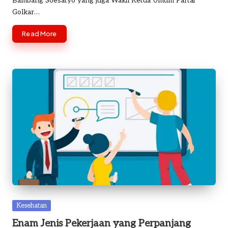
Bambang Soesatyo yang juga Wakil Ketua Umum Partai
Golkar…
Read More
Posted
Kesehatan
in
Enam Jenis Pekerjaan yang Perpanjang