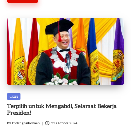
Posted
Opini
in
Terpilih untuk Mengabdi, Selamat Bekerja
Presiden!
By
Endang Suherman
22 Oktober 2024
Posted