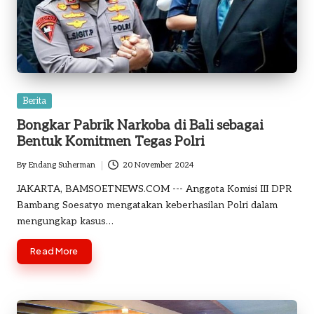
Posted
Berita
in
Bongkar Pabrik Narkoba di Bali sebagai
Bentuk Komitmen Tegas Polri
By
Endang Suherman
20 November 2024
Posted
by
JAKARTA, BAMSOETNEWS.COM --- Anggota Komisi III DPR
Bambang Soesatyo mengatakan keberhasilan Polri dalam
mengungkap kasus…
Read More