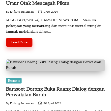
Umur Otak Mencegah Pikun
By
Endang Suherman
1 Mei 2024
Posted
by
JAKARTA (1/5/2024), BAMSOETNEWS.COM -- Memiliki
pekerjaan yang menantang dan menuntut mental mungkin
tampak melelahkan dalam…
Read More
Posted
Respons
in
Bamsoet Dorong Buka Ruang Dialog dengan
Perwakilan Buruh
By
Endang Suherman
30 April 2024
Posted
by