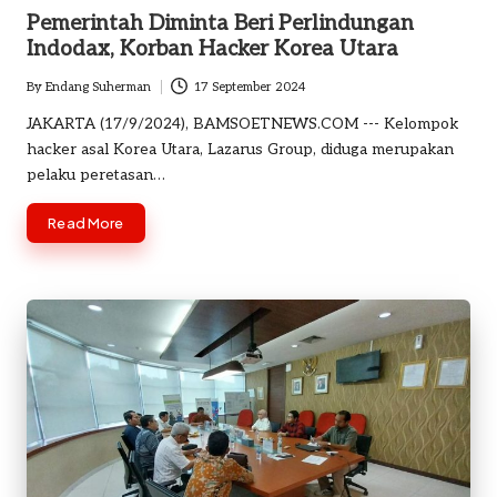
in
Pemerintah Diminta Beri Perlindungan
Indodax, Korban Hacker Korea Utara
By
Endang Suherman
17 September 2024
Posted
by
JAKARTA (17/9/2024), BAMSOETNEWS.COM --- Kelompok
hacker asal Korea Utara, Lazarus Group, diduga merupakan
pelaku peretasan…
Read More