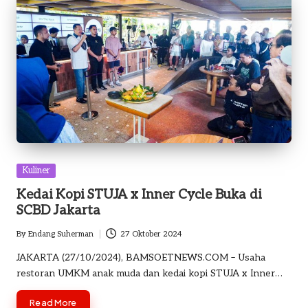
Posted
Kuliner
in
Kedai Kopi STUJA x Inner Cycle Buka di
SCBD Jakarta
By
Endang Suherman
27 Oktober 2024
Posted
by
JAKARTA (27/10/2024), BAMSOETNEWS.COM – Usaha
restoran UMKM anak muda dan kedai kopi STUJA x Inner…
Read More