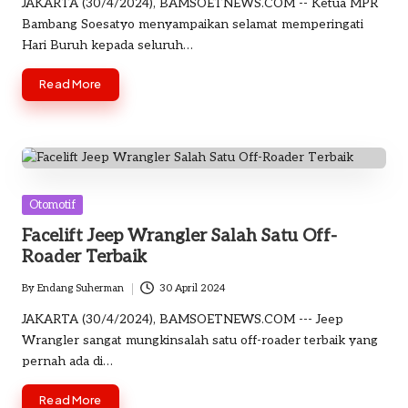
JAKARTA (30/4/2024), BAMSOETNEWS.COM -- Ketua MPR
Bambang Soesatyo menyampaikan selamat memperingati
Hari Buruh kepada seluruh…
Read More
Posted
Otomotif
in
Facelift Jeep Wrangler Salah Satu Off-
Roader Terbaik
By
Endang Suherman
30 April 2024
Posted
by
JAKARTA (30/4/2024), BAMSOETNEWS.COM --- Jeep
Wrangler sangat mungkinsalah satu off-roader terbaik yang
pernah ada di…
Read More