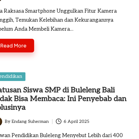
ted
a Raksasa Smartphone Unggulkan Fitur Kamera
nggih, Temukan Kelebihan dan Kekurangannya
belum Anda Membeli Kamera…
Read More
sted
endidikan
tusan Siswa SMP di Buleleng Bali
idak Bisa Membaca: Ini Penyebab dan
olusinya
By
Endang Suherman
6 April 2025
ted
wan Pendidikan Buleleng Menyebut Lebih dari 400