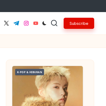
Subscribe
cebook.com
twitter.com
t.me
instagram.com
youtube.com
K-POP & HIBURAN