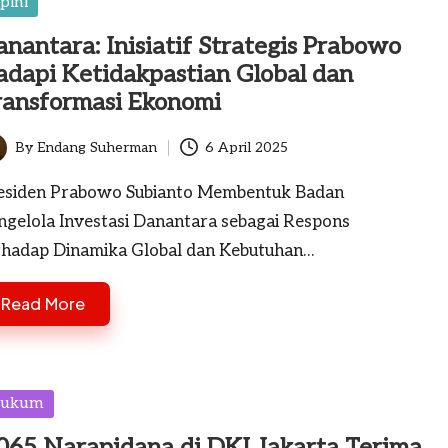
sted
pini
nantara: Inisiatif Strategis Prabowo
adapi Ketidakpastian Global dan
ransformasi Ekonomi
By
Endang Suherman
6 April 2025
ted
esiden Prabowo Subianto Membentuk Badan
ngelola Investasi Danantara sebagai Respons
rhadap Dinamika Global dan Kebutuhan…
Read More
sted
ukum
.065 Narapidana di DKI Jakarta Terima