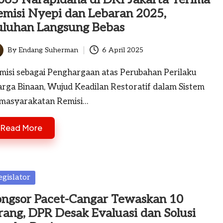
emisi Nyepi dan Lebaran 2025,
uluhan Langsung Bebas
By
Endang Suherman
6 April 2025
ted
misi sebagai Penghargaan atas Perubahan Perilaku
rga Binaan, Wujud Keadilan Restoratif dalam Sistem
masyarakatan Remisi…
Read More
sted
egislator
ongsor Pacet-Cangar Tewaskan 10
ang, DPR Desak Evaluasi dan Solusi