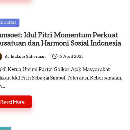
sted
obilitas
amsoet: Idul Fitri Momentum Perkuat
rsatuan dan Harmoni Sosial Indonesia
By
Endang Suherman
6 April 2025
ted
kil Ketua Umum Partai Golkar Ajak Masyarakat
dikan Idul Fitri Sebagai Simbol Toleransi, Kebersamaan,
n…
Read More