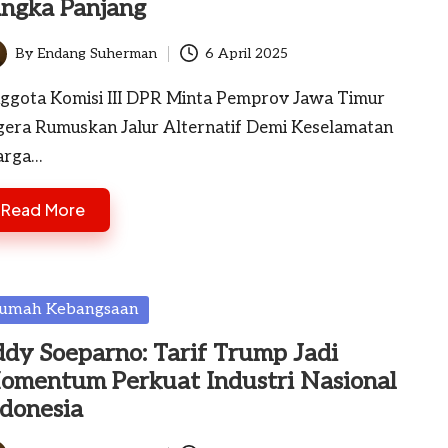
angka Panjang
By
Endang Suherman
6 April 2025
ted
ggota Komisi III DPR Minta Pemprov Jawa Timur
gera Rumuskan Jalur Alternatif Demi Keselamatan
rga…
Read More
sted
umah Kebangsaan
ddy Soeparno: Tarif Trump Jadi
omentum Perkuat Industri Nasional
ndonesia