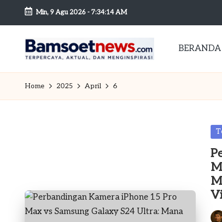
Min, 9 Agu 2026
-
7:34:15 AM
Skip
to
BERANDA
content
B
Berita
dan
a
Home
2025
April
6
Mobilitas
m
s
Po
T
in
o
P
M
et
M
Vi
n