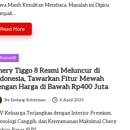
swa Masih Kesulitan Membaca. Masalah ini Dipicu
mpak…
Read More
sted
tomotif
hery Tiggo 8 Resmi Meluncur di
ndonesia, Tawarkan Fitur Mewah
engan Harga di Bawah Rp400 Juta
By
Endang Suherman
6 April 2025
ted
V Keluarga Terjangkau dengan Interior Premium,
knologi Canggih, dan Kenyamanan Maksimal Chery
rluas Pasar SUV…