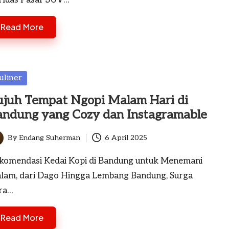
Read More
sted
uliner
ujuh Tempat Ngopi Malam Hari di
andung yang Cozy dan Instagramable
By
Endang Suherman
6 April 2025
ted
komendasi Kedai Kopi di Bandung untuk Menemani
lam, dari Dago Hingga Lembang Bandung, Surga
ra…
Read More