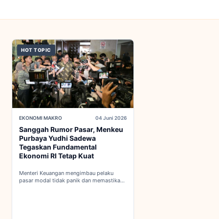
HOT TOPIC
EKONOMI MAKRO
04 Juni 2026
Sanggah Rumor Pasar, Menkeu
Purbaya Yudhi Sadewa
Tegaskan Fundamental
Ekonomi RI Tetap Kuat
Menteri Keuangan mengimbau pelaku
pasar modal tidak panik dan memastikan
indikator fiskal domestik berada dalam
kondisi aman...