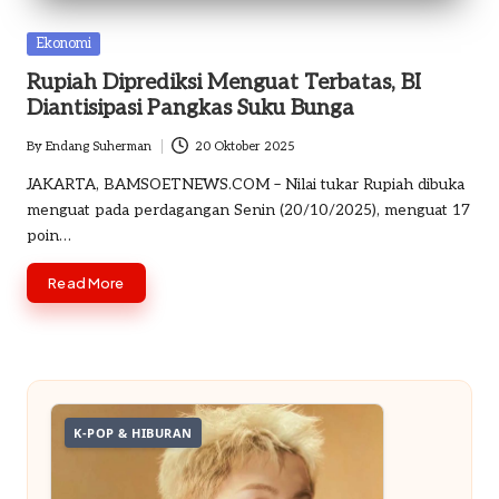
o
Posted
Ekonomi
m
in
Rupiah Diprediksi Menguat Terbatas, BI
Diantisipasi Pangkas Suku Bunga
By
Endang Suherman
20 Oktober 2025
Posted
by
JAKARTA, BAMSOETNEWS.COM – Nilai tukar Rupiah dibuka
menguat pada perdagangan Senin (20/10/2025), menguat 17
poin…
Read More
K-POP & HIBURAN