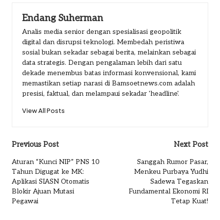
Endang Suherman
Analis media senior dengan spesialisasi geopolitik
digital dan disrupsi teknologi. Membedah peristiwa
sosial bukan sekadar sebagai berita, melainkan sebagai
data strategis. Dengan pengalaman lebih dari satu
dekade menembus batas informasi konvensional, kami
memastikan setiap narasi di Bamsoetnews.com adalah
presisi, faktual, dan melampaui sekadar 'headline'.
View All Posts
Post
Previous Post
Next Post
navigation
Aturan “Kunci NIP” PNS 10
Sanggah Rumor Pasar,
Tahun Digugat ke MK:
Menkeu Purbaya Yudhi
Aplikasi SIASN Otomatis
Sadewa Tegaskan
Blokir Ajuan Mutasi
Fundamental Ekonomi RI
Pegawai
Tetap Kuat!