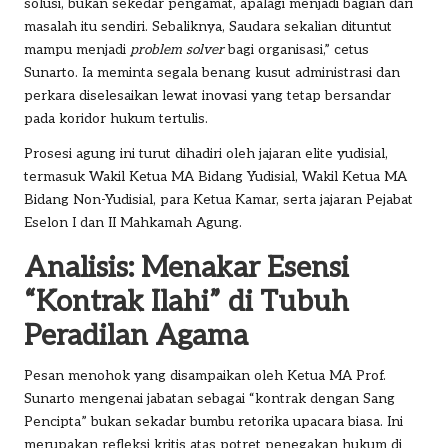
solusi, bukan sekedar pengamat, apalagi menjadi bagian dari
masalah itu sendiri. Sebaliknya, Saudara sekalian dituntut
mampu menjadi
problem solver
bagi organisasi,” cetus
Sunarto. Ia meminta segala benang kusut administrasi dan
perkara diselesaikan lewat inovasi yang tetap bersandar
pada koridor hukum tertulis.
Prosesi agung ini turut dihadiri oleh jajaran elite yudisial,
termasuk Wakil Ketua MA Bidang Yudisial, Wakil Ketua MA
Bidang Non-Yudisial, para Ketua Kamar, serta jajaran Pejabat
Eselon I dan II Mahkamah Agung.
Analisis: Menakar Esensi
“Kontrak Ilahi” di Tubuh
Peradilan Agama
Pesan menohok yang disampaikan oleh Ketua MA Prof.
Sunarto mengenai jabatan sebagai “kontrak dengan Sang
Pencipta” bukan sekadar bumbu retorika upacara biasa. Ini
merupakan refleksi kritis atas potret penegakan hukum di