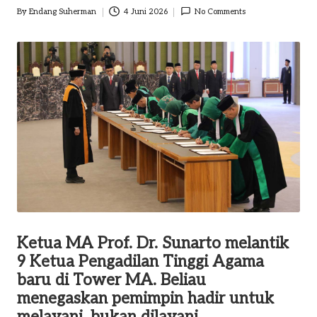
By
Endang Suherman
4 Juni 2026
No Comments
o
Posted
by
m
Ketua MA Prof. Dr. Sunarto melantik
9 Ketua Pengadilan Tinggi Agama
baru di Tower MA. Beliau
menegaskan pemimpin hadir untuk