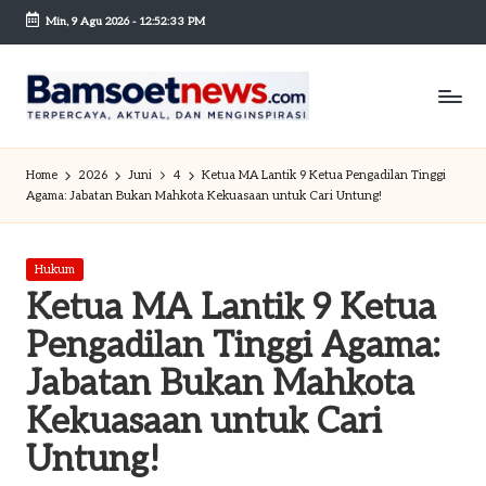
Min, 9 Agu 2026
-
12:52:34 PM
Skip
to
content
B
Berita
dan
a
Home
2026
Juni
4
Ketua MA Lantik 9 Ketua Pengadilan Tinggi
Mobilitas
Agama: Jabatan Bukan Mahkota Kekuasaan untuk Cari Untung!
m
s
Posted
Hukum
o
in
Ketua MA Lantik 9 Ketua
et
Pengadilan Tinggi Agama:
n
Jabatan Bukan Mahkota
e
Kekuasaan untuk Cari
w
Untung!
sc