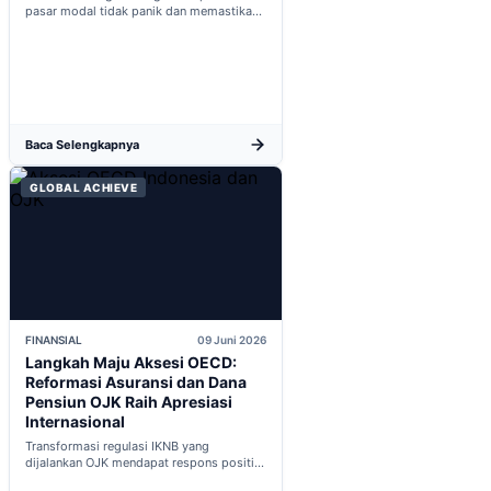
pasar modal tidak panik dan memastikan
indikator fiskal domestik berada dalam
kondisi aman...
Baca Selengkapnya
GLOBAL ACHIEVE
FINANSIAL
09 Juni 2026
Langkah Maju Aksesi OECD:
Reformasi Asuransi dan Dana
Pensiun OJK Raih Apresiasi
Internasional
Transformasi regulasi IKNB yang
dijalankan OJK mendapat respons positif
dalam proses integrasi Indonesia menuju