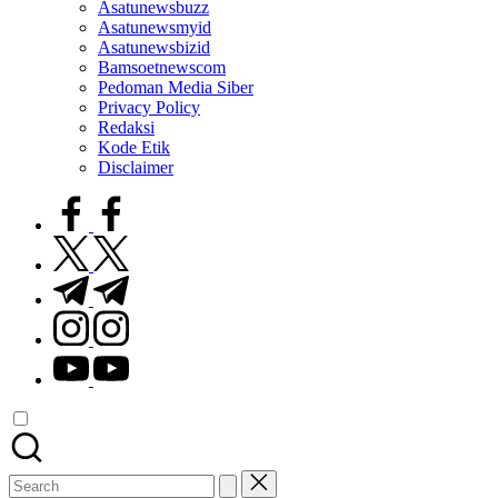
Asatunewsbuzz
Asatunewsmyid
Asatunewsbizid
Bamsoetnewscom
Pedoman Media Siber
Privacy Policy
Redaksi
Kode Etik
Disclaimer
facebook.com
twitter.com
t.me
instagram.com
youtube.com
Search