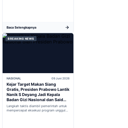
keanggotaan penuh OECD...
Baca Selengkapnya
BREAKING NEWS
NASIONAL
09 Juni 2026
Kejar Target Makan Siang
Gratis, Presiden Prabowo Lantik
Nanik S Deyang Jadi Kepala
Badan Gizi Nasional dan Said
Iqbal PKP Buruh
Langkah taktis diambil pemerintah untuk
mempercepat eksekusi program unggulan
nasional melalui penguatan struktur badan
baru...