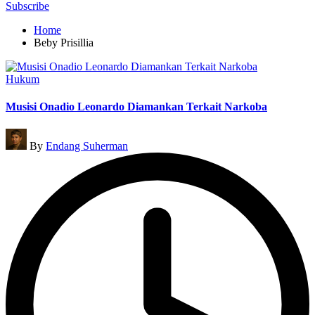
for:
Subscribe
Home
Beby Prisillia
Posted
Hukum
in
Musisi Onadio Leonardo Diamankan Terkait Narkoba
Posted
By
Endang Suherman
by