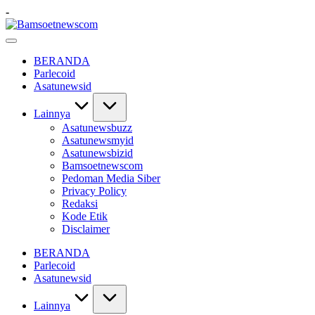
Skip
-
to
Bamsoetnewscom
content
Berita
dan
BERANDA
Mobilitas
Parlecoid
Asatunewsid
Lainnya
Asatunewsbuzz
Asatunewsmyid
Asatunewsbizid
Bamsoetnewscom
Pedoman Media Siber
Privacy Policy
Redaksi
Kode Etik
Disclaimer
BERANDA
Parlecoid
Asatunewsid
Lainnya