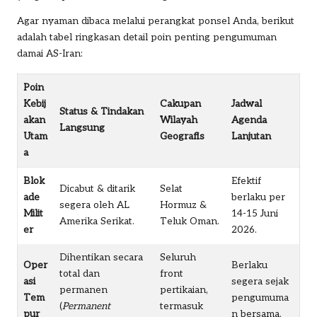
Agar nyaman dibaca melalui perangkat ponsel Anda, berikut
adalah tabel ringkasan detail poin penting pengumuman
damai AS-Iran:
Poin
Kebij
Cakupan
Jadwal
Status & Tindakan
akan
Wilayah
Agenda
Langsung
Utam
Geografis
Lanjutan
a
Blok
Efektif
Dicabut & ditarik
Selat
ade
berlaku per
segera oleh AL
Hormuz &
Milit
14-15 Juni
Amerika Serikat.
Teluk Oman.
er
2026.
Dihentikan secara
Seluruh
Oper
Berlaku
total dan
front
asi
segera sejak
permanen
pertikaian,
Tem
pengumuma
(
Permanent
termasuk
pur
n bersama.