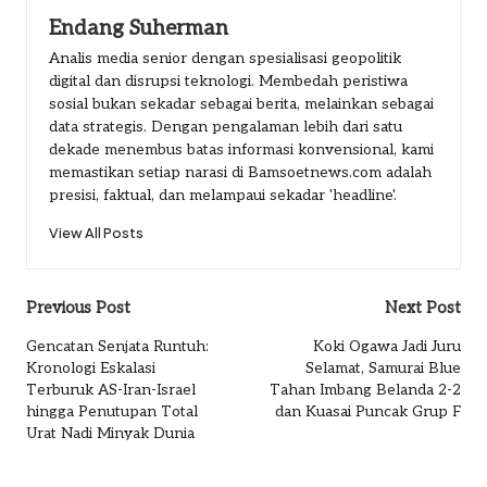
Endang Suherman
Analis media senior dengan spesialisasi geopolitik
digital dan disrupsi teknologi. Membedah peristiwa
sosial bukan sekadar sebagai berita, melainkan sebagai
data strategis. Dengan pengalaman lebih dari satu
dekade menembus batas informasi konvensional, kami
memastikan setiap narasi di Bamsoetnews.com adalah
presisi, faktual, dan melampaui sekadar 'headline'.
View All Posts
Post
Previous Post
Next Post
navigation
Gencatan Senjata Runtuh:
Koki Ogawa Jadi Juru
Kronologi Eskalasi
Selamat, Samurai Blue
Terburuk AS-Iran-Israel
Tahan Imbang Belanda 2-2
hingga Penutupan Total
dan Kuasai Puncak Grup F
Urat Nadi Minyak Dunia