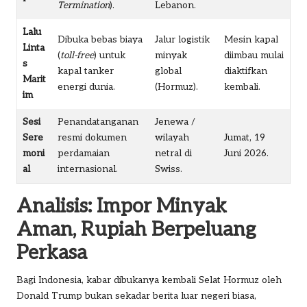
Termination
).
Lebanon.
Lalu
Dibuka bebas biaya
Jalur logistik
Mesin kapal
Linta
(
toll-free
) untuk
minyak
diimbau mulai
s
kapal tanker
global
diaktifkan
Marit
energi dunia.
(Hormuz).
kembali.
im
Sesi
Penandatanganan
Jenewa /
Sere
resmi dokumen
wilayah
Jumat, 19
moni
perdamaian
netral di
Juni 2026.
al
internasional.
Swiss.
Analisis: Impor Minyak
Aman, Rupiah Berpeluang
Perkasa
Bagi Indonesia, kabar dibukanya kembali Selat Hormuz oleh
Donald Trump bukan sekadar berita luar negeri biasa,