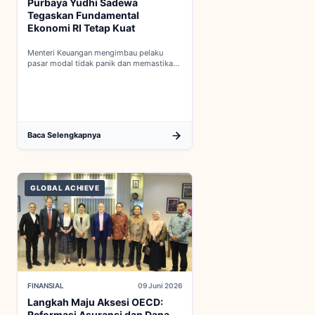
Purbaya Yudhi Sadewa
Tegaskan Fundamental
Ekonomi RI Tetap Kuat
Menteri Keuangan mengimbau pelaku
pasar modal tidak panik dan memastikan
indikator fiskal domestik berada dalam
kondisi aman...
Baca Selengkapnya
GLOBAL ACHIEVE
FINANSIAL
09 Juni 2026
Langkah Maju Aksesi OECD:
Reformasi Asuransi dan Dana