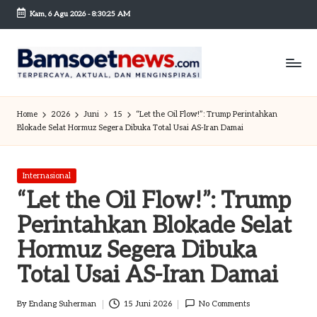
Kam, 6 Agu 2026
-
8:30:26 AM
Skip
to
content
B
Berita
dan
a
Home
2026
Juni
15
“Let the Oil Flow!”: Trump Perintahkan
Mobilitas
Blokade Selat Hormuz Segera Dibuka Total Usai AS-Iran Damai
m
s
Posted
Internasional
o
in
“Let the Oil Flow!”: Trump
et
Perintahkan Blokade Selat
n
Hormuz Segera Dibuka
e
Total Usai AS-Iran Damai
w
By
Endang Suherman
15 Juni 2026
No Comments
sc
Posted