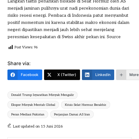
Langkah taktis penarikan blokade di Selat Hormuz oleh AS
menjadi jaminan pulihnya urat nadi perekonomian dunia dari
risiko resesi energi. Pembaca di Indonesia patut menyambut
positif momentum ini karena stabilitas makro ekonomi dalam
negeri dipastikan menjadi jauh lebih sehat menjelang
peresmian kesepakatan di Swiss akhir pekan ini.
Source
Post Views:
96
Share via:
Facebook
X (Twitter)
LinkedIn
More
Tags:
Donald Trump Isyaratkan Minyak Mengalir
Ekspor Minyak Mentah Global
Krisis Selat Hormuz Berakhir.
Peran Mediasi Pakistan
Perjanjian Damai AS Iran
Last updated on 15 Juni 2026