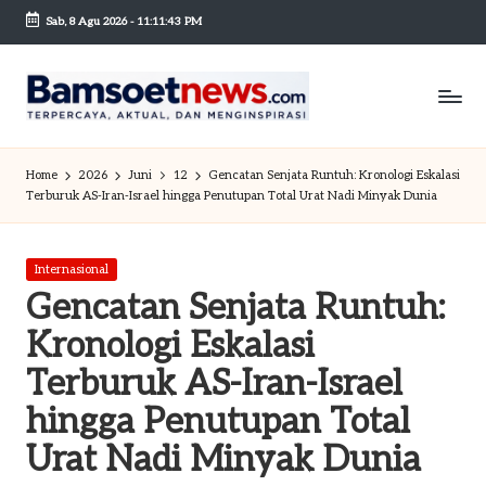
Sab, 8 Agu 2026
-
11:11:44 PM
Skip
to
content
B
Berita
dan
a
Home
2026
Juni
12
Gencatan Senjata Runtuh: Kronologi Eskalasi
Mobilitas
Terburuk AS-Iran-Israel hingga Penutupan Total Urat Nadi Minyak Dunia
m
s
Posted
Internasional
o
in
Gencatan Senjata Runtuh:
et
Kronologi Eskalasi
n
Terburuk AS-Iran-Israel
e
hingga Penutupan Total
w
Urat Nadi Minyak Dunia
sc