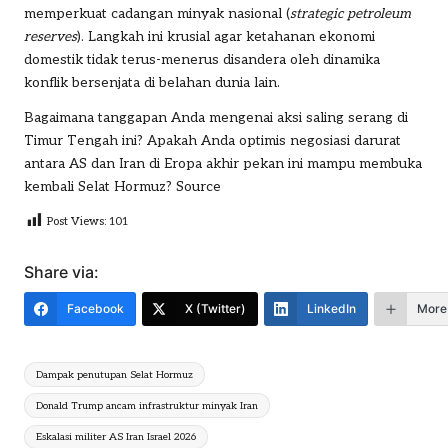
memperkuat cadangan minyak nasional (
strategic petroleum
reserves
). Langkah ini krusial agar ketahanan ekonomi
domestik tidak terus-menerus disandera oleh dinamika
konflik bersenjata di belahan dunia lain.
Bagaimana tanggapan Anda mengenai aksi saling serang di
Timur Tengah ini? Apakah Anda optimis negosiasi darurat
antara AS dan Iran di Eropa akhir pekan ini mampu membuka
kembali Selat Hormuz?
Source
Post Views:
101
Share via:
Facebook
X (Twitter)
LinkedIn
More
Tags:
Dampak penutupan Selat Hormuz
Donald Trump ancam infrastruktur minyak Iran
Eskalasi militer AS Iran Israel 2026