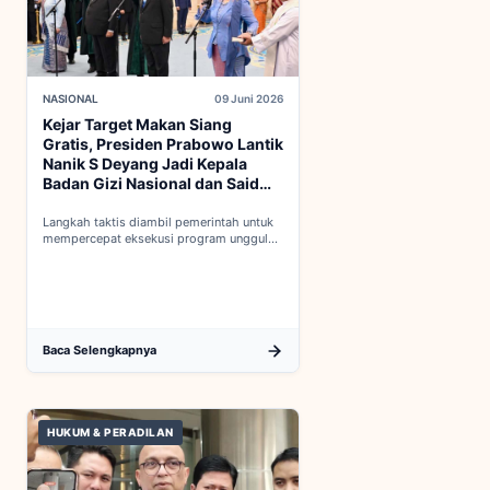
NASIONAL
09 Juni 2026
Kejar Target Makan Siang
Gratis, Presiden Prabowo Lantik
Nanik S Deyang Jadi Kepala
Badan Gizi Nasional dan Said
Iqbal PKP Buruh
Langkah taktis diambil pemerintah untuk
mempercepat eksekusi program unggulan
nasional melalui penguatan struktur badan
baru...
Baca Selengkapnya
HUKUM & PERADILAN