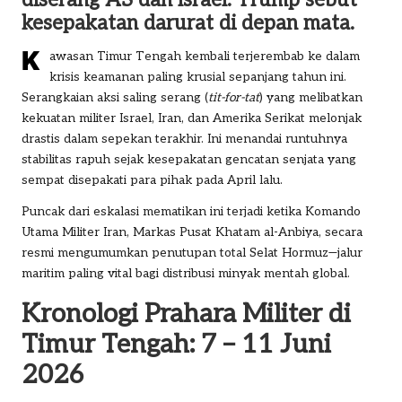
diserang AS dan Israel. Trump sebut
kesepakatan darurat di depan mata.
K
awasan Timur Tengah kembali terjerembab ke dalam
krisis keamanan paling krusial sepanjang tahun ini.
Serangkaian aksi saling serang
(
tit-for-tat
) yang melibatkan
kekuatan militer Israel, Iran, dan Amerika Serikat melonjak
drastis dalam sepekan terakhir. Ini menandai runtuhnya
stabilitas rapuh sejak kesepakatan gencatan senjata yang
sempat disepakati para pihak pada April lalu.
Puncak dari eskalasi mematikan ini terjadi ketika Komando
Utama Militer Iran, Markas Pusat Khatam al-Anbiya, secara
resmi mengumumkan penutupan total Selat Hormuz—jalur
maritim paling vital bagi distribusi minyak mentah global.
Kronologi Prahara Militer di
Timur Tengah: 7 – 11 Juni
2026