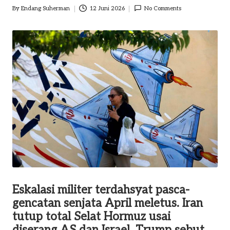
By
Endang Suherman
12 Juni 2026
No Comments
o
Posted
by
m
Eskalasi militer terdahsyat pasca-
gencatan senjata April meletus. Iran
tutup total Selat Hormuz usai