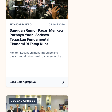
EKONOMI MAKRO
04 Juni 2026
Sanggah Rumor Pasar, Menkeu
Purbaya Yudhi Sadewa
Tegaskan Fundamental
Ekonomi RI Tetap Kuat
Menteri Keuangan mengimbau pelaku
pasar modal tidak panik dan memastikan
indikator fiskal domestik berada dalam
kondisi aman...
Baca Selengkapnya
GLOBAL ACHIEVE