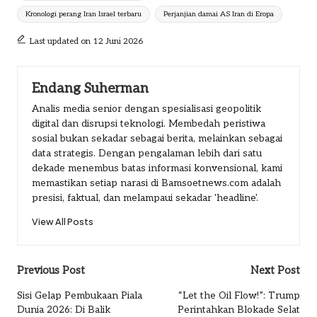
Kronologi perang Iran Israel terbaru
Perjanjian damai AS Iran di Eropa
Last updated on 12 Juni 2026
Endang Suherman
Analis media senior dengan spesialisasi geopolitik
digital dan disrupsi teknologi. Membedah peristiwa
sosial bukan sekadar sebagai berita, melainkan sebagai
data strategis. Dengan pengalaman lebih dari satu
dekade menembus batas informasi konvensional, kami
memastikan setiap narasi di Bamsoetnews.com adalah
presisi, faktual, dan melampaui sekadar 'headline'.
View All Posts
Post
Previous Post
Next Post
navigation
Sisi Gelap Pembukaan Piala
“Let the Oil Flow!”: Trump
Dunia 2026: Di Balik
Perintahkan Blokade Selat