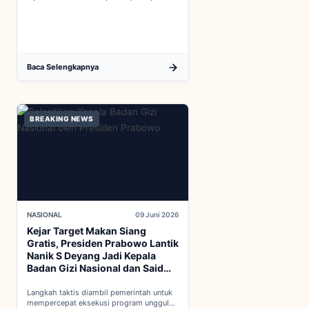
dalam proses integrasi Indonesia menuju
keanggotaan penuh OECD...
Baca Selengkapnya
BREAKING NEWS
NASIONAL
09 Juni 2026
Kejar Target Makan Siang
Gratis, Presiden Prabowo Lantik
Nanik S Deyang Jadi Kepala
Badan Gizi Nasional dan Said
Iqbal PKP Buruh
Langkah taktis diambil pemerintah untuk
mempercepat eksekusi program unggulan