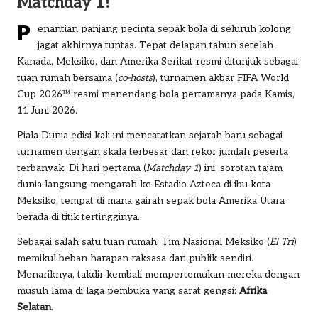
Matchday 1!
P
enantian panjang pecinta sepak bola di seluruh kolong
jagat akhirnya tuntas. Tepat delapan tahun setelah
Kanada, Meksiko, dan Amerika Serikat resmi ditunjuk sebagai
tuan rumah bersama (
co-hosts
), turnamen akbar
FIFA World
Cup 2026
™ resmi menendang bola pertamanya pada Kamis,
11 Juni 2026.
Piala Dunia edisi kali ini mencatatkan sejarah baru sebagai
turnamen dengan skala terbesar dan rekor jumlah peserta
terbanyak. Di hari pertama (
Matchday 1
) ini, sorotan tajam
dunia langsung mengarah ke Estadio Azteca di ibu kota
Meksiko, tempat di mana gairah sepak bola Amerika Utara
berada di titik tertingginya.
Sebagai salah satu tuan rumah, Tim Nasional Meksiko (
El Tri
)
memikul beban harapan raksasa dari publik sendiri.
Menariknya, takdir kembali mempertemukan mereka dengan
musuh lama di laga pembuka yang sarat gengsi:
Afrika
Selatan
.