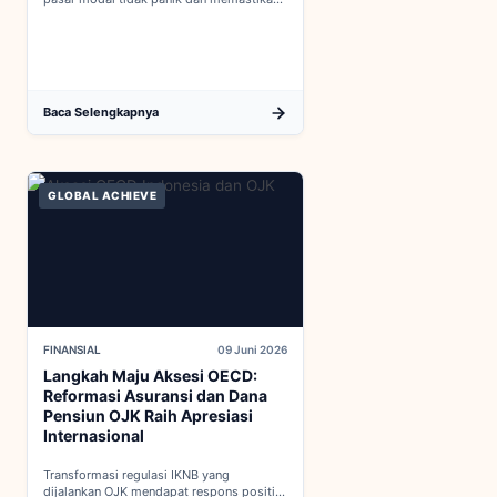
indikator fiskal domestik berada dalam
kondisi aman...
Baca Selengkapnya
GLOBAL ACHIEVE
FINANSIAL
09 Juni 2026
Langkah Maju Aksesi OECD:
Reformasi Asuransi dan Dana
Pensiun OJK Raih Apresiasi
Internasional
Transformasi regulasi IKNB yang
dijalankan OJK mendapat respons positif