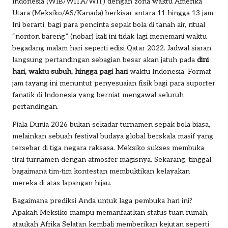
Indonesia (WIB/WITA/WIT) dengan zona waktu Amerika
Utara (Meksiko/AS/Kanada) berkisar antara 11 hingga 13 jam.
Ini berarti, bagi para pencinta sepak bola di tanah air, ritual
“nonton bareng” (nobar) kali ini tidak lagi menemani waktu
begadang malam hari seperti edisi Qatar 2022. Jadwal siaran
langsung pertandingan sebagian besar akan jatuh pada
dini
hari, waktu subuh, hingga pagi hari
waktu Indonesia. Format
jam tayang ini menuntut penyesuaian fisik bagi para suporter
fanatik di Indonesia yang berniat mengawal seluruh
pertandingan.
Piala Dunia 2026 bukan sekadar turnamen sepak bola biasa,
melainkan sebuah festival budaya global berskala masif yang
tersebar di tiga negara raksasa. Meksiko sukses membuka
tirai turnamen dengan atmosfer magisnya. Sekarang, tinggal
bagaimana tim-tim kontestan membuktikan kelayakan
mereka di atas lapangan hijau.
Bagaimana prediksi Anda untuk laga pembuka hari ini?
Apakah Meksiko mampu memanfaatkan status tuan rumah,
ataukah Afrika Selatan kembali memberikan kejutan seperti