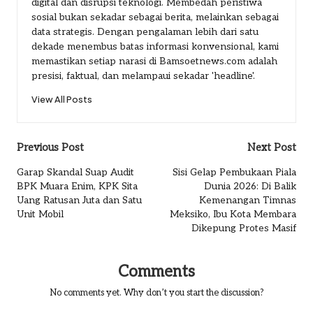
digital dan disrupsi teknologi. Membedah peristiwa
sosial bukan sekadar sebagai berita, melainkan sebagai
data strategis. Dengan pengalaman lebih dari satu
dekade menembus batas informasi konvensional, kami
memastikan setiap narasi di Bamsoetnews.com adalah
presisi, faktual, dan melampaui sekadar 'headline'.
View All Posts
Post
Previous Post
Next Post
navigation
Garap Skandal Suap Audit
Sisi Gelap Pembukaan Piala
BPK Muara Enim, KPK Sita
Dunia 2026: Di Balik
Uang Ratusan Juta dan Satu
Kemenangan Timnas
Unit Mobil
Meksiko, Ibu Kota Membara
Dikepung Protes Masif
Comments
No comments yet. Why don’t you start the discussion?