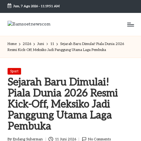
Jum, 7 Agu 2026
-
11:19:52 AM
Skip
to
content
B
Berita
dan
a
Home
2026
Juni
11
Sejarah Baru Dimulai! Piala Dunia 2026
Mobilitas
Resmi Kick-Off, Meksiko Jadi Panggung Utama Laga Pembuka
m
s
Posted
Sport
o
in
Sejarah Baru Dimulai!
et
Piala Dunia 2026 Resmi
n
Kick-Off, Meksiko Jadi
e
Panggung Utama Laga
w
Pembuka
sc
By
Endang Suherman
11 Juni 2026
No Comments