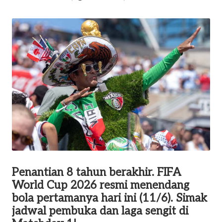
o
Posted
by
m
Penantian 8 tahun berakhir. FIFA
World Cup 2026 resmi menendang
bola pertamanya hari ini (11/6). Simak
jadwal pembuka dan laga sengit di