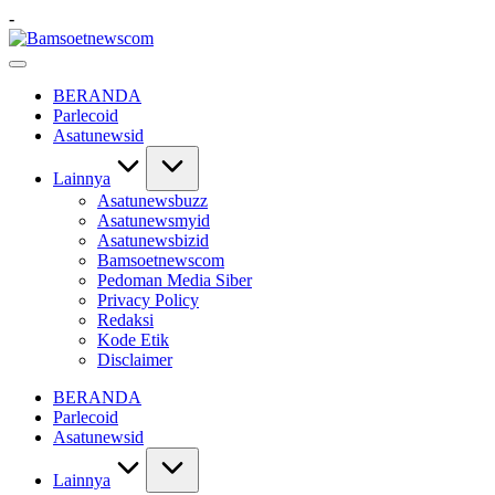
Skip
-
to
Bamsoetnewscom
content
Berita
dan
BERANDA
Mobilitas
Parlecoid
Asatunewsid
Lainnya
Asatunewsbuzz
Asatunewsmyid
Asatunewsbizid
Bamsoetnewscom
Pedoman Media Siber
Privacy Policy
Redaksi
Kode Etik
Disclaimer
BERANDA
Parlecoid
Asatunewsid
Lainnya