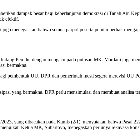
erikan dampak besar bagi keberlanjutan demokrasi di Tanah Air. Kep
k efektif.
 juga menegaskan bahwa semua parpol peserta pemilu berhak mengaju
ndang Pemilu, dengan mengacu pada putusan MK. Mardani juga mene
pasi bermakna.
 bagi pembentuk UU. DPR dan pemerintah mesti segera merevisi UU Pe
isipasi yang bermakna. DPR perlu mensimulasi dan membuat analisa t
I/2023, yang dibacakan pada Kamis (2/1), menyatakan bahwa Pasal
mengikat. Ketua MK, Suhartoyo, menegaskan perlunya rekayasa konst