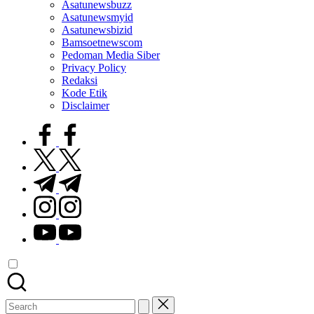
Asatunewsbuzz
Asatunewsmyid
Asatunewsbizid
Bamsoetnewscom
Pedoman Media Siber
Privacy Policy
Redaksi
Kode Etik
Disclaimer
facebook.com
twitter.com
t.me
instagram.com
youtube.com
Search