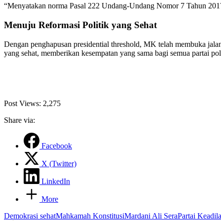
“Menyatakan norma Pasal 222 Undang-Undang Nomor 7 Tahun 2017 
Menuju Reformasi Politik yang Sehat
Dengan penghapusan presidential threshold, MK telah membuka jalan b
yang sehat, memberikan kesempatan yang sama bagi semua partai pol
Post Views:
2,275
Share via:
Facebook
X (Twitter)
LinkedIn
More
Tags:
Demokrasi sehat
Mahkamah Konstitusi
Mardani Ali Sera
Partai Keadil