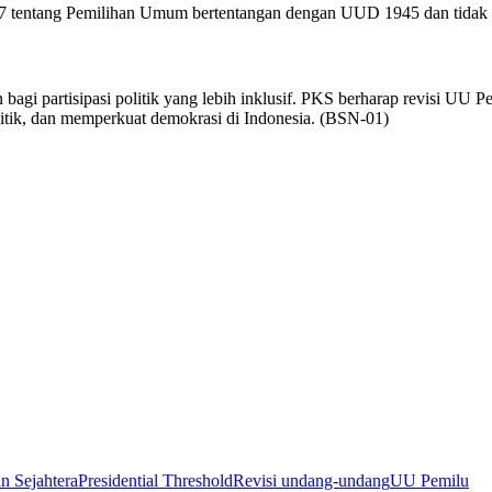
tentang Pemilihan Umum bertentangan dengan UUD 1945 dan tidak m
agi partisipasi politik yang lebih inklusif. PKS berharap revisi UU 
itik, dan memperkuat demokrasi di Indonesia. (BSN-01)
an Sejahtera
Presidential Threshold
Revisi undang-undang
UU Pemilu