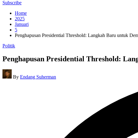
for:
Subscribe
Home
2025
Januari
5
Penghapusan Presidential Threshold: Langkah Baru untuk Dem
Posted
Politik
in
Penghapusan Presidential Threshold: Lan
Posted
By
Endang Suherman
by