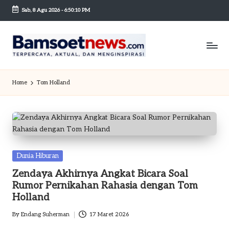
Sab, 8 Agu 2026
-
6:50:10 PM
Skip
to
content
B
Berita
dan
a
Home
Tom Holland
Mobilitas
m
s
o
et
Posted
Dunia Hiburan
in
n
Zendaya Akhirnya Angkat Bicara Soal
Rumor Pernikahan Rahasia dengan Tom
e
Holland
w
By
Endang Suherman
17 Maret 2026
Posted
sc