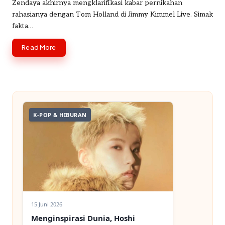
by
Zendaya akhirnya mengklarifikasi kabar pernikahan
o
rahasianya dengan Tom Holland di Jimmy Kimmel Live. Simak
fakta…
m
Read More
K-POP & HIBURAN
15 Juni 2026
Menginspirasi Dunia, Hoshi