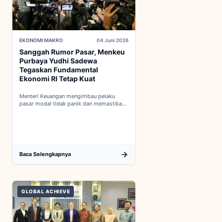
EKONOMI MAKRO
04 Juni 2026
Sanggah Rumor Pasar, Menkeu
Purbaya Yudhi Sadewa
Tegaskan Fundamental
Ekonomi RI Tetap Kuat
Menteri Keuangan mengimbau pelaku
pasar modal tidak panik dan memastikan
indikator fiskal domestik berada dalam
kondisi aman...
Baca Selengkapnya
GLOBAL ACHIEVE