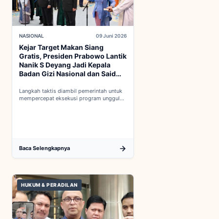
NASIONAL
09 Juni 2026
Kejar Target Makan Siang
Gratis, Presiden Prabowo Lantik
Nanik S Deyang Jadi Kepala
Badan Gizi Nasional dan Said
Iqbal PKP Buruh
Langkah taktis diambil pemerintah untuk
mempercepat eksekusi program unggulan
nasional melalui penguatan struktur badan
baru...
Baca Selengkapnya
HUKUM & PERADILAN