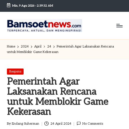
Min, 9 Agu 2026
-
2:39:32 AM
Skip
to
content
B
Berita
dan
a
Home
2024
April
24
Pemerintah Agar Laksanakan Rencana
Mobilitas
untuk Memblokir Game Kekerasan
m
s
Posted
Respons
o
in
Pemerintah Agar
et
Laksanakan Rencana
n
untuk Memblokir Game
e
Kekerasan
w
By
Endang Suherman
24 April 2024
No Comments
sc
Posted