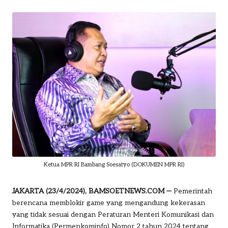
by
o
m
Ketua MPR RI Bambang Soesatyo (DOKUMEN MPR RI)
JAKARTA (23/4/2024), BAMSOETNEWS.COM —
Pemerintah
berencana memblokir game yang mengandung kekerasan
yang tidak sesuai dengan Peraturan Menteri Komunikasi dan
Informatika (Permenkominfo) Nomor 2 tahun 2024 tentang