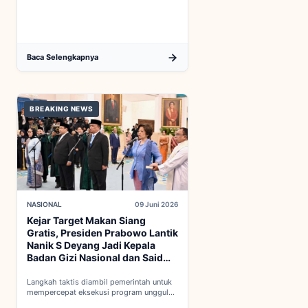
keanggotaan penuh OECD...
Baca Selengkapnya
BREAKING NEWS
NASIONAL
09 Juni 2026
Kejar Target Makan Siang
Gratis, Presiden Prabowo Lantik
Nanik S Deyang Jadi Kepala
Badan Gizi Nasional dan Said
Iqbal PKP Buruh
Langkah taktis diambil pemerintah untuk
mempercepat eksekusi program unggulan
nasional melalui penguatan struktur badan