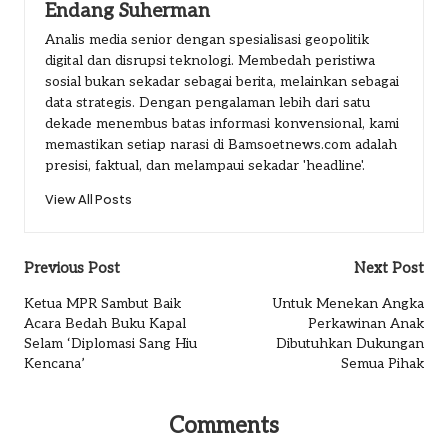
Endang Suherman
Analis media senior dengan spesialisasi geopolitik
digital dan disrupsi teknologi. Membedah peristiwa
sosial bukan sekadar sebagai berita, melainkan sebagai
data strategis. Dengan pengalaman lebih dari satu
dekade menembus batas informasi konvensional, kami
memastikan setiap narasi di Bamsoetnews.com adalah
presisi, faktual, dan melampaui sekadar 'headline'.
View All Posts
Post
Previous Post
Next Post
navigation
Ketua MPR Sambut Baik
Untuk Menekan Angka
Acara Bedah Buku Kapal
Perkawinan Anak
Selam ‘Diplomasi Sang Hiu
Dibutuhkan Dukungan
Kencana’
Semua Pihak
Comments