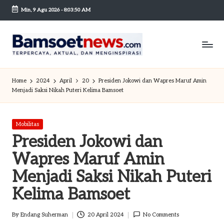
Min, 9 Agu 2026
-
8:03:51 AM
Skip
to
content
B
Berita
dan
a
Home
2024
April
20
Presiden Jokowi dan Wapres Maruf Amin
Mobilitas
Menjadi Saksi Nikah Puteri Kelima Bamsoet
m
s
Posted
Mobilitas
o
in
Presiden Jokowi dan
et
Wapres Maruf Amin
n
Menjadi Saksi Nikah Puteri
e
Kelima Bamsoet
w
By
Endang Suherman
20 April 2024
No Comments
sc
Posted