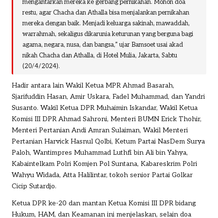
mengantarkan mereka ke gerbang pernikahan. Mohon doa
restu, agar Chacha dan Athalla bisa menjalankan pernikahan
mereka dengan baik. Menjadi keluarga sakinah, mawaddah,
warrahmah, sekaligus dikarunia keturunan yang berguna bagi
agama, negara, nusa, dan bangsa,” ujar Bamsoet usai akad
nikah Chacha dan Athalla, di Hotel Mulia, Jakarta, Sabtu
(20/4/2024).
Hadir antara lain Wakil Ketua MPR Ahmad Basarah,
Sjarifuddin Hasan, Amir Uskara, Fadel Muhammad, dan Yandri
Susanto. Wakil Ketua DPR Muhaimin Iskandar, Wakil Ketua
Komisi III DPR Ahmad Sahroni, Menteri BUMN Erick Thohir,
Menteri Pertanian Andi Amran Sulaiman, Wakil Menteri
Pertanian Harvick Hasnul Qolbi, Ketum Partai NasDem Surya
Paloh, Wantimpres Muhammad Luthfi bin Ali bin Yahya,
Kabaintelkam Polri Komjen Pol Suntana, Kabareskrim Polri
Wahyu Widada, Atta Halilintar, tokoh senior Partai Golkar
Cicip Sutardjo.
Ketua DPR ke-20 dan mantan Ketua Komisi III DPR bidang
Hukum, HAM, dan Keamanan ini menjelaskan, selain doa