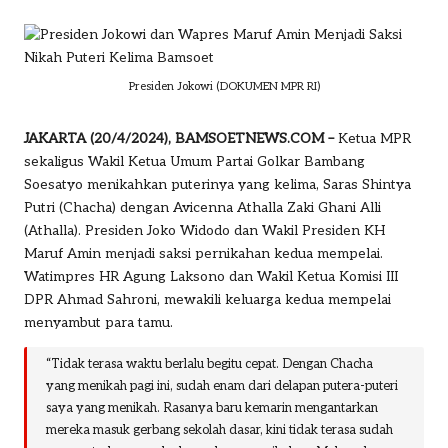
by
o
m
Presiden Jokowi (DOKUMEN MPR RI)
JAKARTA (20/4/2024), BAMSOETNEWS.COM –
Ketua MPR
sekaligus Wakil Ketua Umum Partai Golkar Bambang
Soesatyo
menikahkan puterinya yang kelima, Saras Shintya
Putri (Chacha) dengan Avicenna Athalla Zaki Ghani Alli
(Athalla). Presiden Joko Widodo dan Wakil Presiden KH
Maruf Amin menjadi saksi pernikahan kedua mempelai.
Watimpres HR Agung Laksono dan Wakil Ketua Komisi III
DPR Ahmad Sahroni, mewakili keluarga kedua mempelai
menyambut para tamu.
“Tidak terasa waktu berlalu begitu cepat. Dengan Chacha
yang menikah pagi ini, sudah enam dari delapan putera-puteri
saya yang menikah. Rasanya baru kemarin mengantarkan
mereka masuk gerbang sekolah dasar, kini tidak terasa sudah