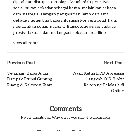
digital dan disrupsi teknologi. Membedah peristiwa
sosial bukan sekadar sebagai berita, melainkan sebagai
data strategis. Dengan pengalaman lebih dari satu
dekade menembus batas informasi konvensional, kami
memastikan setiap narasi di Bamsoetnews.com adalah
presisi, faktual, dan melampaui sekadar 'headline'.
View All Posts
Post
Previous Post
Next Post
navigation
Tetapkan Batas Aman
Wakil Ketua DPD Apresiasi
Dampak Erupsi Gunung
Langkah OJK Blokir
Ruang di Sulawesi Utara
Rekening Pelaku Judi
Online
Comments
No comments yet. Why don’t you start the discussion?