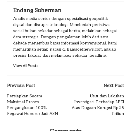
Endang Suherman
Analis media senior dengan spesialisasi geopolitik
digital dan disrupsi teknologi. Membedah peristiwa
sosial bukan sekadar sebagai berita, melainkan sebagai
data strategis. Dengan pengalaman lebih dari satu
dekade menembus batas informasi konvensional, kami
memastikan setiap narasi di Bamsoetnews.com adalah
presisi, faktual, dan melampaui sekadar 'headline'.
View All Posts
Post
Previous Post
Next Post
navigation
Persiapkan Secara
Usut dan Lakukan
Maksimal Proses
Investigasi Terhadap LPEI
Pengangkatan 100%
Atas Dugaan Korupsi Rp2,5
Pegawai Honorer Jadi ASN
Triliun