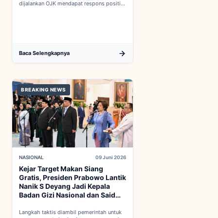
dijalankan OJK mendapat respons positif
dalam proses integrasi Indonesia menuju
keanggotaan penuh OECD...
Baca Selengkapnya
BREAKING NEWS
NASIONAL
09 Juni 2026
Kejar Target Makan Siang
Gratis, Presiden Prabowo Lantik
Nanik S Deyang Jadi Kepala
Badan Gizi Nasional dan Said
Iqbal PKP Buruh
Langkah taktis diambil pemerintah untuk