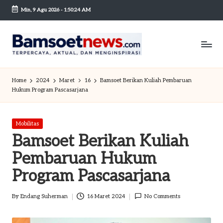
Min, 9 Agu 2026
-
1:50:25 AM
Skip
to
content
B
Berita
dan
a
Home
2024
Maret
16
Bamsoet Berikan Kuliah Pembaruan
Mobilitas
Hukum Program Pascasarjana
m
s
Posted
Mobilitas
o
in
Bamsoet Berikan Kuliah
et
Pembaruan Hukum
n
Program Pascasarjana
e
By
Endang Suherman
16 Maret 2024
No Comments
w
Posted
by
sc