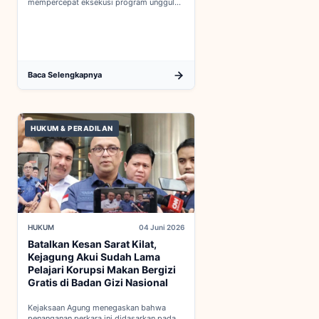
mempercepat eksekusi program unggulan
nasional melalui penguatan struktur badan
baru...
Baca Selengkapnya
HUKUM & PERADILAN
HUKUM
04 Juni 2026
Batalkan Kesan Sarat Kilat,
Kejagung Akui Sudah Lama
Pelajari Korupsi Makan Bergizi
Gratis di Badan Gizi Nasional
Kejaksaan Agung menegaskan bahwa
penanganan perkara ini didasarkan pada