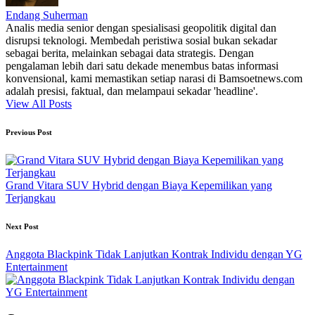
Endang Suherman
Analis media senior dengan spesialisasi geopolitik digital dan
disrupsi teknologi. Membedah peristiwa sosial bukan sekadar
sebagai berita, melainkan sebagai data strategis. Dengan
pengalaman lebih dari satu dekade menembus batas informasi
konvensional, kami memastikan setiap narasi di Bamsoetnews.com
adalah presisi, faktual, dan melampaui sekadar 'headline'.
View All Posts
Post
Previous Post
navigation
Grand Vitara SUV Hybrid dengan Biaya Kepemilikan yang
Terjangkau
Next Post
Anggota Blackpink Tidak Lanjutkan Kontrak Individu dengan YG
Entertainment