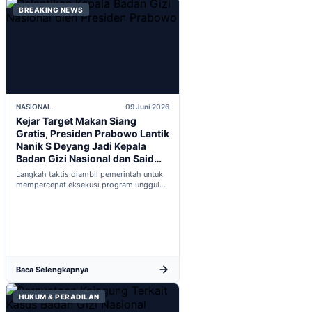
BREAKING NEWS
NASIONAL
09 Juni 2026
Kejar Target Makan Siang
Gratis, Presiden Prabowo Lantik
Nanik S Deyang Jadi Kepala
Badan Gizi Nasional dan Said
Iqbal PKP Buruh
Langkah taktis diambil pemerintah untuk
mempercepat eksekusi program unggulan
nasional melalui penguatan struktur badan
baru...
Baca Selengkapnya
HUKUM & PERADILAN