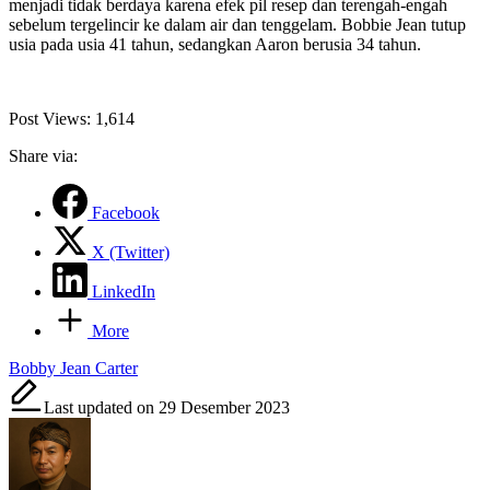
menjadi tidak berdaya karena efek pil resep dan terengah-engah
sebelum tergelincir ke dalam air dan tenggelam. Bobbie Jean tutup
usia pada usia 41 tahun, sedangkan Aaron berusia 34 tahun.
Post Views:
1,614
Share via:
Facebook
X (Twitter)
LinkedIn
More
Tags:
Bobby Jean Carter
Last updated on 29 Desember 2023