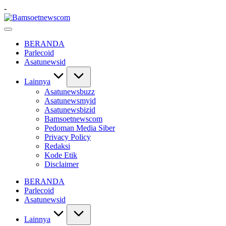
Skip
-
to
Bamsoetnewscom
content
Berita
dan
BERANDA
Mobilitas
Parlecoid
Asatunewsid
Lainnya
Asatunewsbuzz
Asatunewsmyid
Asatunewsbizid
Bamsoetnewscom
Pedoman Media Siber
Privacy Policy
Redaksi
Kode Etik
Disclaimer
BERANDA
Parlecoid
Asatunewsid
Lainnya