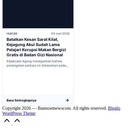
HUKUM
04 Juni 2026
Batalkan Kesan Sarat Kilat,
Kejagung Akui Sudah Lama
Pelajari Korupsi Makan Bergizi
Gratis di Badan Gizi Nasional
Kejaksaan Agung menegaskan bahwa
penanganan perkara ini didasarkan pada
penyelidikan matang yang komprehensif,
bukan keputusan mendadak...
Baca Selengkapnya
Copyright 2026 — Bamsoetnewscom. All rights reserved.
Bloglo
WordPress Theme
Scroll
to