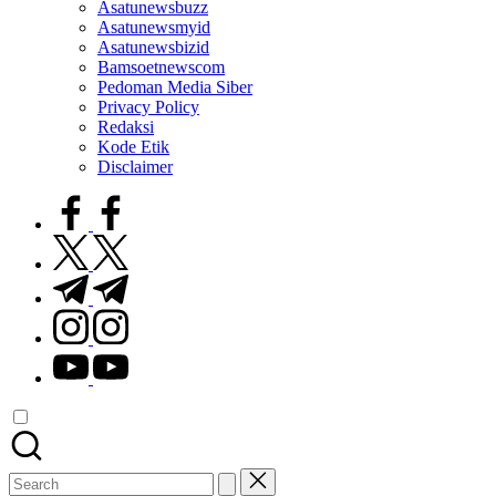
Asatunewsbuzz
Asatunewsmyid
Asatunewsbizid
Bamsoetnewscom
Pedoman Media Siber
Privacy Policy
Redaksi
Kode Etik
Disclaimer
facebook.com
twitter.com
t.me
instagram.com
youtube.com
Search