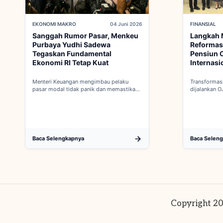
EKONOMI MAKRO
04 Juni 2026
FINANSIAL
Sanggah Rumor Pasar, Menkeu
Langkah 
Purbaya Yudhi Sadewa
Reformas
Tegaskan Fundamental
Pensiun O
Ekonomi RI Tetap Kuat
Internasi
Menteri Keuangan mengimbau pelaku
Transformasi
pasar modal tidak panik dan memastikan
dijalankan O
indikator fiskal domestik berada dalam
dalam proses
kondisi aman...
keanggotaan
Baca Selengkapnya
Baca Selen
Copyright 20