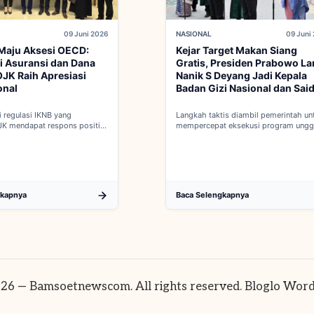
09 Juni 2026
NASIONAL
09 Juni
Maju Aksesi OECD:
Kejar Target Makan Siang
i Asuransi dan Dana
Gratis, Presiden Prabowo La
JK Raih Apresiasi
Nanik S Deyang Jadi Kepala
onal
Badan Gizi Nasional dan Sai
Iqbal PKP Buruh
 regulasi IKNB yang
Langkah taktis diambil pemerintah un
JK mendapat respons positif
mempercepat eksekusi program ungg
 integrasi Indonesia menuju
nasional melalui penguatan struktur b
 penuh OECD...
baru...
gkapnya
Baca Selengkapnya
26 — Bamsoetnewscom. All rights reserved.
Bloglo Wor