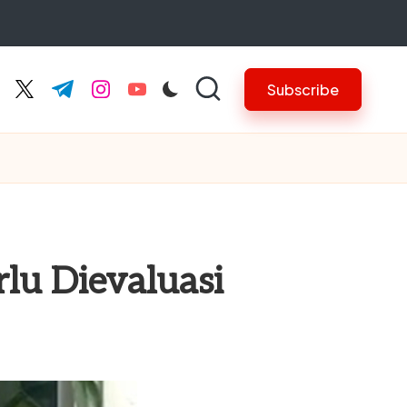
Subscribe
cebook.com
twitter.com
t.me
instagram.com
youtube.com
lu Dievaluasi