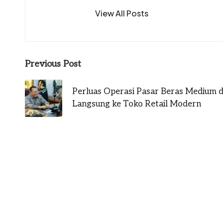
View All Posts
Post
Previous Post
navigation
Perluas Operasi Pasar Beras Medium 
Langsung ke Toko Retail Modern