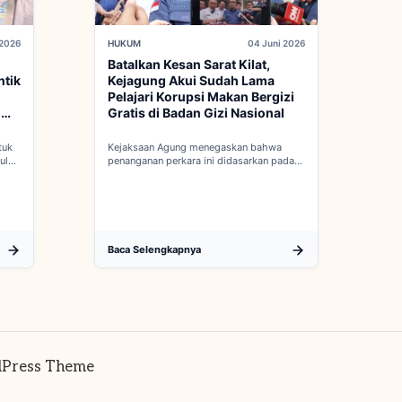
 2026
HUKUM
04 Juni 2026
Batalkan Kesan Sarat Kilat,
ntik
Kejagung Akui Sudah Lama
Pelajari Korupsi Makan Bergizi
d
Gratis di Badan Gizi Nasional
tuk
Kejaksaan Agung menegaskan bahwa
ulan
penanganan perkara ini didasarkan pada
adan
penyelidikan matang yang komprehensif,
bukan keputusan mendadak...
Baca Selengkapnya
dPress Theme