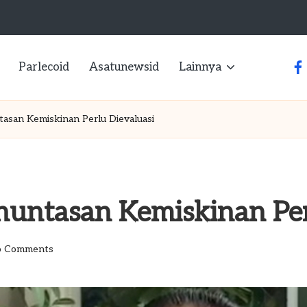
Parlecoid
Asatunewsid
Lainnya
fa
asan Kemiskinan Perlu Dievaluasi
untasan Kemiskinan Per
 Comments