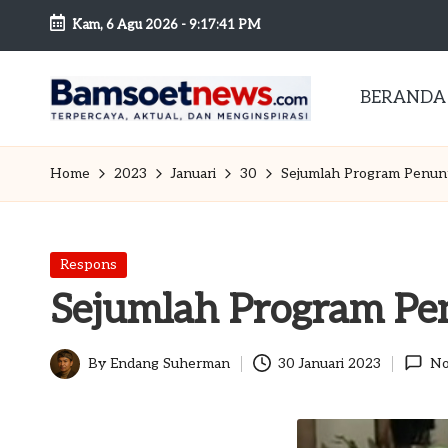
Kam, 6 Agu 2026
-
9:17:42 PM
Skip
to
BERANDA
content
B
Berita
dan
a
Home
2023
Januari
30
Sejumlah Program Penunt
Mobilitas
m
s
Posted
Respons
in
Sejumlah Program Pen
o
et
By
Endang Suherman
30 Januari 2023
No
Posted
n
by